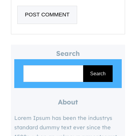
Search
S
e
Search
a
r
About
c
h
Lorem Ipsum has been the industrys
standard dummy text ever since the