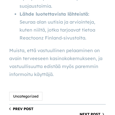
suojaustoimia.
Lähde luotettavista lähteistä:
Seuraa alan uutisia ja arviointeja,
kuten niiltä, jotka tarjoavat tietoa
Reactoonz Finland-sivustolta.
Muista, että vastuullinen pelaaminen on
avain terveeseen kasinokokemukseen, ja
vastuullisuutta edistää myös paremmin
informoitu käyttäjä.
Uncategorized
PREV POST
NEXT POST