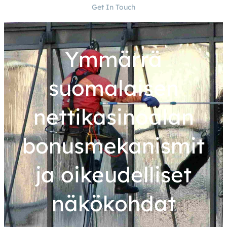
Get In Touch
Ymmärrä
suomalaisen
nettikasinoalan
bonusmekanismit
ja oikeudelliset
näkökohdat