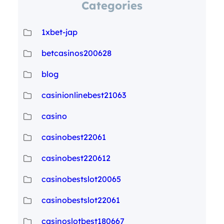
Categories
1xbet-jap
betcasinos200628
blog
casinionlinebest21063
casino
casinobest22061
casinobest220612
casinobestslot20065
casinobestslot22061
casinoslotbest180667