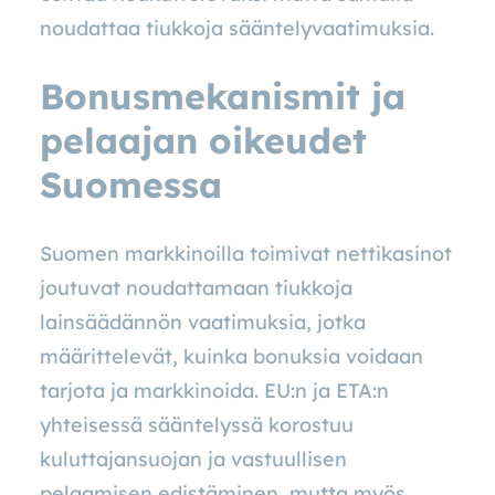
noudattaa tiukkoja sääntelyvaatimuksia.
Bonusmekanismit ja
pelaajan oikeudet
Suomessa
Suomen markkinoilla toimivat nettikasinot
joutuvat noudattamaan tiukkoja
lainsäädännön vaatimuksia, jotka
määrittelevät, kuinka bonuksia voidaan
tarjota ja markkinoida. EU:n ja ETA:n
yhteisessä sääntelyssä korostuu
kuluttajansuojan ja vastuullisen
pelaamisen edistäminen, mutta myös