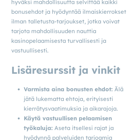
hyväksi mahdollisuutta selvittää kaikki
bonusehdot ja hyödyntää ilmaiskierrokset
ilman talletusta-tarjoukset, jotka voivat
tarjota mahdollisuuden nauttia
kasinopelaamisesta turvallisesti ja
vastuullisesti.
Lisäresurssit ja vinkit
Varmista aina bonusten ehdot:
Älä
jätä lukematta ehtoja, erityisesti
kierrätysvaatimuksia ja aikarajoja.
Käytä vastuullisen pelaamisen
työkaluja:
Aseta itsellesi rajat ja
hyödynnä palveluiden tarjoamia