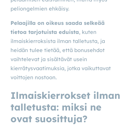
peliongelmien ehkäisy.
Pelaajilla on oikeus saada selkeää
tietoa tarjotuista eduista
, kuten
ilmaiskierroksista ilman talletusta, ja
heidän tulee tietää, että bonusehdot
vaihtelevat ja sisältävät usein
kierrätysvaatimuksia, jotka vaikuttavat
voittojen nostoon.
Ilmaiskierrokset ilman
talletusta: miksi ne
ovat suosittuja?