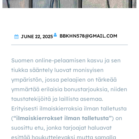
BBKHN578@GMAIL.COM
JUNE 22, 2025
Suomen online-pelaamisen kasvu ja sen
tiukka sääntely luovat monisyisen
ympäristön, jossa pelaajien on tärkeää
ymmärtää erilaisia bonustarjouksia, niiden
taustatekijöitä ja laillista asemaa.
Erityisesti ilmaiskierroksia ilman talletusta
(
“ilmaiskierrokset ilman talletusta”
) on
suosittu etu, jonka tarjoajat haluavat
esittää houkuttelevaksi mutta samalla