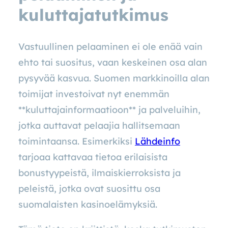
kuluttajatutkimus
Vastuullinen pelaaminen ei ole enää vain
ehto tai suositus, vaan keskeinen osa alan
pysyvää kasvua. Suomen markkinoilla alan
toimijat investoivat nyt enemmän
**kuluttajainformaatioon** ja palveluihin,
jotka auttavat pelaajia hallitsemaan
toimintaansa. Esimerkiksi
Lähdeinfo
tarjoaa kattavaa tietoa erilaisista
bonustyypeistä, ilmaiskierroksista ja
peleistä, jotka ovat suosittu osa
suomalaisten kasinoelämyksiä.