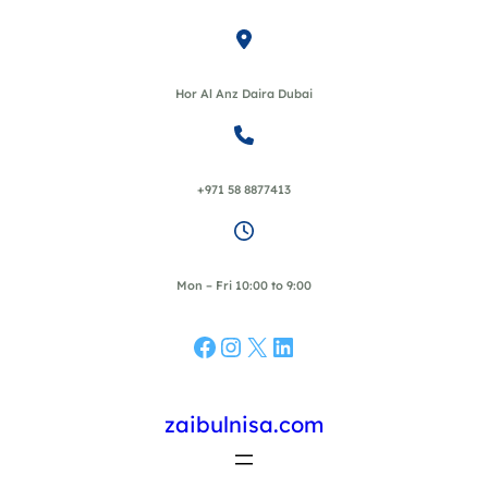
Skip
to
content
Hor Al Anz Daira Dubai
+971 58 8877413
Mon – Fri 10:00 to 9:00
Facebook
Instagram
X
LinkedIn
zaibulnisa.com