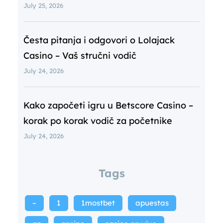
July 25, 2026
Česta pitanja i odgovori o Lolajack
Casino – Vaš stručni vodič
July 24, 2026
Kako započeti igru u Betscore Casino –
korak po korak vodič za početnike
July 24, 2026
Tags
–
1
1mostbet
apuestas