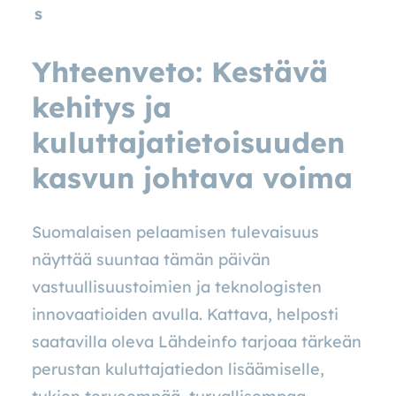
s
Yhteenveto: Kestävä
kehitys ja
kuluttajatietoisuuden
kasvun johtava voima
Suomalaisen pelaamisen tulevaisuus
näyttää suuntaa tämän päivän
vastuullisuustoimien ja teknologisten
innovaatioiden avulla. Kattava, helposti
saatavilla oleva Lähdeinfo tarjoaa tärkeän
perustan kuluttajatiedon lisäämiselle,