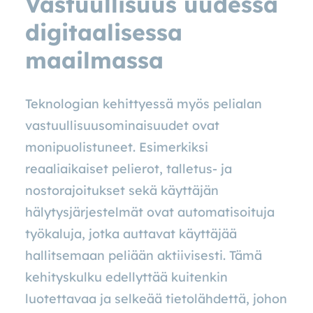
Vastuullisuus uudessa
digitaalisessa
maailmassa
Teknologian kehittyessä myös pelialan
vastuullisuusominaisuudet ovat
monipuolistuneet. Esimerkiksi
reaaliaikaiset pelierot, talletus- ja
nostorajoitukset sekä käyttäjän
hälytysjärjestelmät ovat automatisoituja
työkaluja, jotka auttavat käyttäjää
hallitsemaan peliään aktiivisesti. Tämä
kehityskulku edellyttää kuitenkin
luotettavaa ja selkeää tietolähdettä, johon