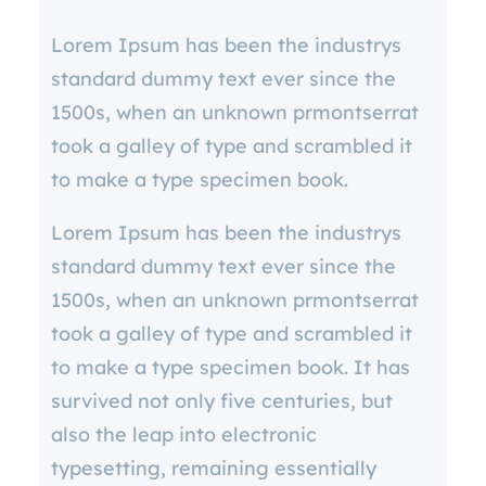
h
Lorem Ipsum has been the industrys
standard dummy text ever since the
1500s, when an unknown prmontserrat
took a galley of type and scrambled it
to make a type specimen book.
Lorem Ipsum has been the industrys
standard dummy text ever since the
1500s, when an unknown prmontserrat
took a galley of type and scrambled it
to make a type specimen book. It has
survived not only five centuries, but
also the leap into electronic
typesetting, remaining essentially