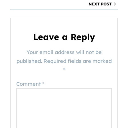
NEXT POST
Leave a Reply
Your email address will not be
published.
Required fields are marked
*
Comment
*