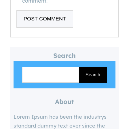
comment.
Search
S
e
Search
a
r
About
c
h
Lorem Ipsum has been the industrys
standard dummy text ever since the