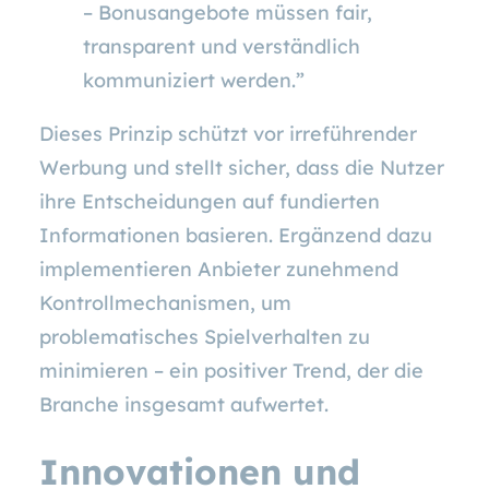
– Bonusangebote müssen fair,
transparent und verständlich
kommuniziert werden.”
Dieses Prinzip schützt vor irreführender
Werbung und stellt sicher, dass die Nutzer
ihre Entscheidungen auf fundierten
Informationen basieren. Ergänzend dazu
implementieren Anbieter zunehmend
Kontrollmechanismen, um
problematisches Spielverhalten zu
minimieren – ein positiver Trend, der die
Branche insgesamt aufwertet.
Innovationen und