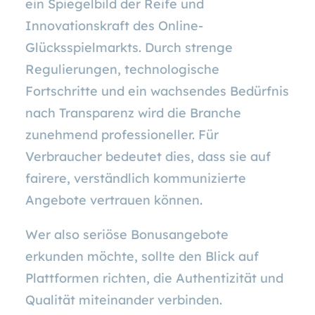
ein Spiegelbild der Reife und
Innovationskraft des Online-
Glücksspielmarkts. Durch strenge
Regulierungen, technologische
Fortschritte und ein wachsendes Bedürfnis
nach Transparenz wird die Branche
zunehmend professioneller. Für
Verbraucher bedeutet dies, dass sie auf
fairere, verständlich kommunizierte
Angebote vertrauen können.
Wer also seriöse Bonusangebote
erkunden möchte, sollte den Blick auf
Plattformen richten, die Authentizität und
Qualität miteinander verbinden.