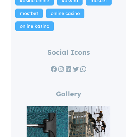
kasino online
kasyno
mosbet
mostbet
online casino
online kasino
Social Icons
Facebook
Instagram
LinkedIn
Twitter
WhatsApp
Gallery