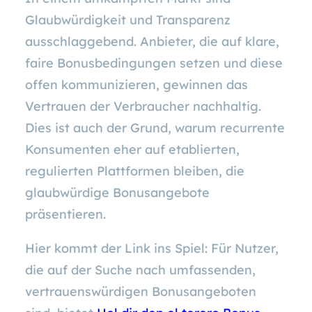
Glaubwürdigkeit und Transparenz
ausschlaggebend. Anbieter, die auf klare,
faire Bonusbedingungen setzen und diese
offen kommunizieren, gewinnen das
Vertrauen der Verbraucher nachhaltig.
Dies ist auch der Grund, warum recurrente
Konsumenten eher auf etablierten,
regulierten Plattformen bleiben, die
glaubwürdige Bonusangebote
präsentieren.
Hier kommt der Link ins Spiel: Für Nutzer,
die auf der Suche nach umfassenden,
vertrauenswürdigen Bonusangeboten