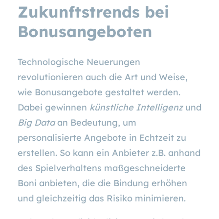
Zukunftstrends bei
Bonusangeboten
Technologische Neuerungen
revolutionieren auch die Art und Weise,
wie Bonusangebote gestaltet werden.
Dabei gewinnen
künstliche Intelligenz
und
Big Data
an Bedeutung, um
personalisierte Angebote in Echtzeit zu
erstellen. So kann ein Anbieter z.B. anhand
des Spielverhaltens maßgeschneiderte
Boni anbieten, die die Bindung erhöhen
und gleichzeitig das Risiko minimieren.