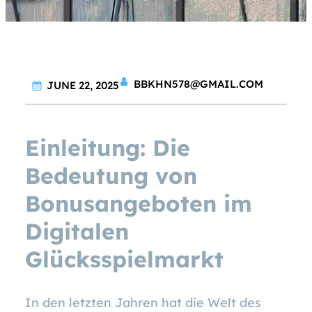
BBKHN578@GMAIL.COM
JUNE 22, 2025
Einleitung: Die
Bedeutung von
Bonusangeboten im
Digitalen
Glücksspielmarkt
In den letzten Jahren hat die Welt des