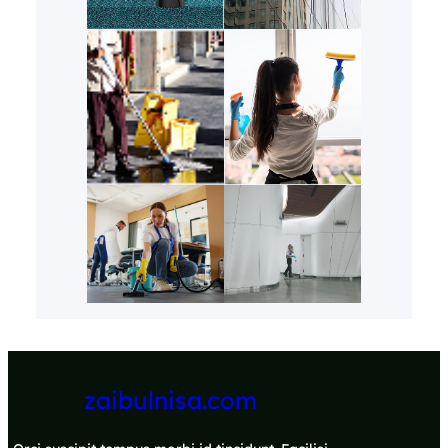
zaibulnisa.com