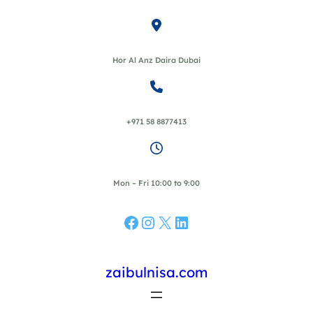
Skip
to
content
Hor Al Anz Daira Dubai
+971 58 8877413
Mon – Fri 10:00 to 9:00
Facebook
Instagram
X
LinkedIn
zaibulnisa.com