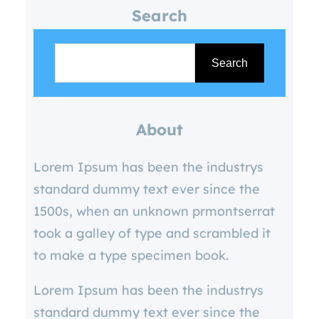
Search
S
e
Search
a
r
About
c
h
Lorem Ipsum has been the industrys
standard dummy text ever since the
1500s, when an unknown prmontserrat
took a galley of type and scrambled it
to make a type specimen book.
Lorem Ipsum has been the industrys
standard dummy text ever since the