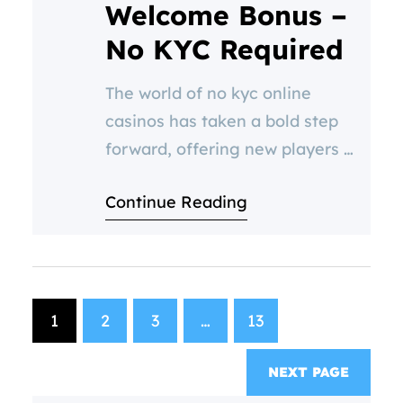
Welcome Bonus –
platforms still require. At the…
No KYC Required
The world of no kyc online
casinos has taken a bold step
forward, offering new players a
frictionless gateway to instant
Continue Reading
play and generous rewards.
Forget lengthy identity checks;
the moment you land on the
lobby, you’re invited to claim a
welcome package that can turn
1
2
3
…
13
a modest first deposit into a
substantial bankroll boost.…
NEXT PAGE