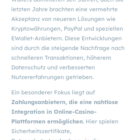
letzten Jahre brachten eine vermehrte
Akzeptanz von neueren Lösungen wie
Kryptowährungen, PayPal und speziellen
EWallet-Anbietern. Diese Entwicklungen
sind durch die steigende Nachfrage nach
schnelleren Transaktionen, höherem
Datenschutz und verbesserten
Nutzererfahrungen getrieben.
Ein besonderer Fokus liegt auf
Zahlungsanbietern, die eine nahtlose
Integration in Online-Casino-
Plattformen ermöglichen
. Hier spielen
Sicherheitszertifikate,