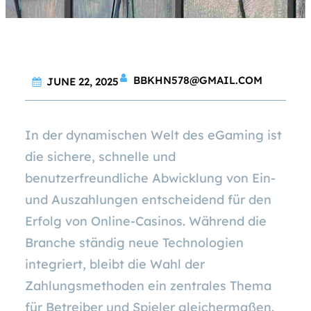
BBKHN578@GMAIL.COM
JUNE 22, 2025
In der dynamischen Welt des eGaming ist
die sichere, schnelle und
benutzerfreundliche Abwicklung von Ein-
und Auszahlungen entscheidend für den
Erfolg von Online-Casinos. Während die
Branche ständig neue Technologien
integriert, bleibt die Wahl der
Zahlungsmethoden ein zentrales Thema
für Betreiber und Spieler gleichermaßen.