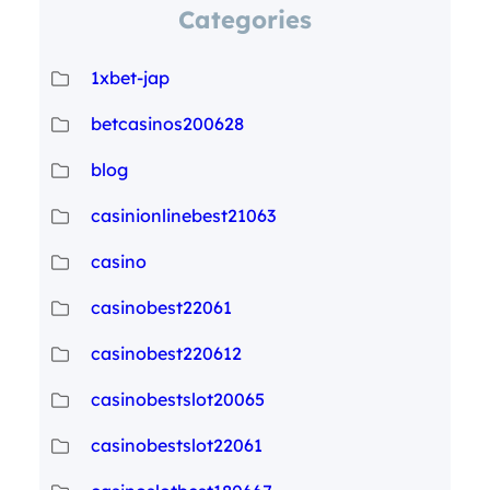
Categories
1xbet-jap
betcasinos200628
blog
casinionlinebest21063
casino
casinobest22061
casinobest220612
casinobestslot20065
casinobestslot22061