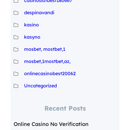
casinoslotbest180667
despinavandi
kasino
kasyno
mosbet, mostbet,1
mosbet,1mostbet,az,
onlinecasinobest20062
Uncategorized
Recent Posts
Online Casino No Verification