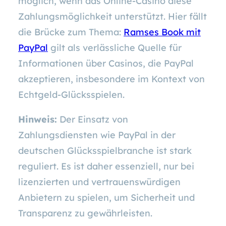
möglich, wenn das Online-Casino diese
Zahlungsmöglichkeit unterstützt. Hier fällt
die Brücke zum Thema:
Ramses Book mit
PayPal
gilt als verlässliche Quelle für
Informationen über Casinos, die PayPal
akzeptieren, insbesondere im Kontext von
Echtgeld-Glücksspielen.
Hinweis:
Der Einsatz von
Zahlungsdiensten wie PayPal in der
deutschen Glücksspielbranche ist stark
reguliert. Es ist daher essenziell, nur bei
lizenzierten und vertrauenswürdigen
Anbietern zu spielen, um Sicherheit und
Transparenz zu gewährleisten.