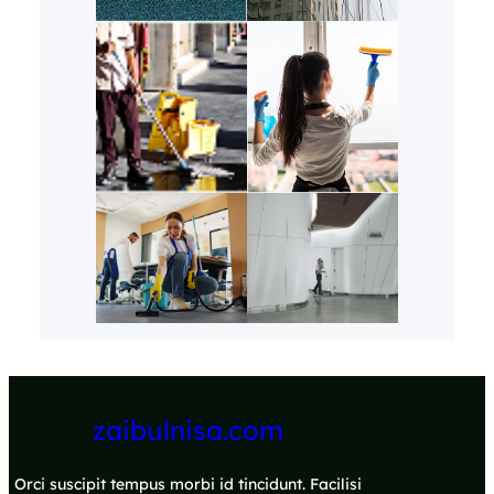
zaibulnisa.com
Orci suscipit tempus morbi id tincidunt. Facilisi