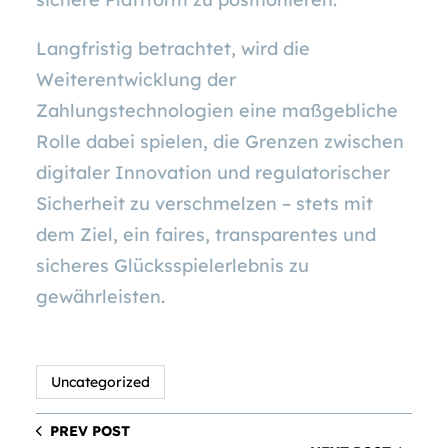
Langfristig betrachtet, wird die
Weiterentwicklung der
Zahlungstechnologien eine maßgebliche
Rolle dabei spielen, die Grenzen zwischen
digitaler Innovation und regulatorischer
Sicherheit zu verschmelzen – stets mit
dem Ziel, ein faires, transparentes und
sicheres Glücksspielerlebnis zu
gewährleisten.
Uncategorized
PREV POST