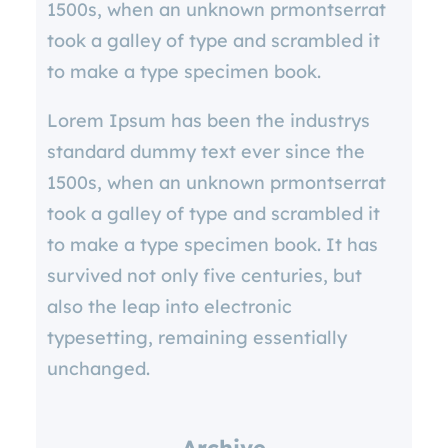
1500s, when an unknown prmontserrat
took a galley of type and scrambled it
to make a type specimen book.
Lorem Ipsum has been the industrys
standard dummy text ever since the
1500s, when an unknown prmontserrat
took a galley of type and scrambled it
to make a type specimen book. It has
survived not only five centuries, but
also the leap into electronic
typesetting, remaining essentially
unchanged.
Archive