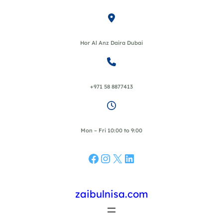
Skip
to
content
Hor Al Anz Daira Dubai
+971 58 8877413
Mon – Fri 10:00 to 9:00
Facebook
Instagram
X
LinkedIn
zaibulnisa.com