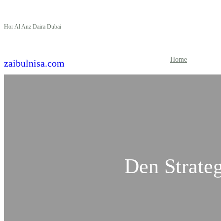
Skip
Hor Al Anz Daira Dubai
to
content
Home
zaibulnisa.com
Den Strate