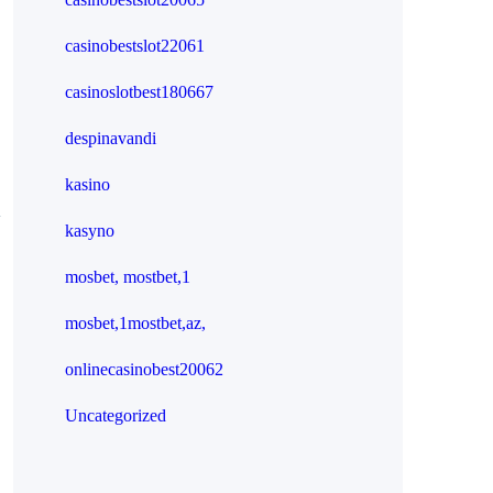
casinobestslot22061
casinoslotbest180667
despinavandi
kasino
n
kasyno
mosbet, mostbet,1
mosbet,1mostbet,az,
onlinecasinobest20062
Uncategorized