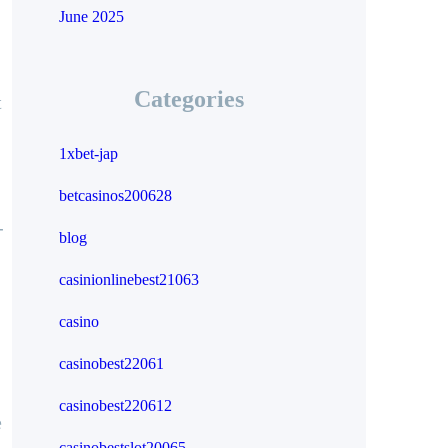
June 2025
Categories
t
1xbet-jap
betcasinos200628
-
blog
casinionlinebest21063
casino
casinobest22061
casinobest220612
e
casinobestslot20065