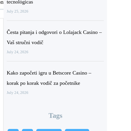
on
tecnológicas
July 25, 2026
Česta pitanja i odgovori o Lolajack Casino –
Vaš stručni vodič
July 24, 2026
Kako započeti igru u Betscore Casino –
korak po korak vodič za početnike
July 24, 2026
Tags