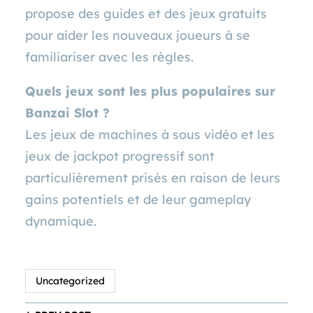
propose des guides et des jeux gratuits
pour aider les nouveaux joueurs à se
familiariser avec les règles.
Quels jeux sont les plus populaires sur
Banzai Slot ?
Les jeux de machines à sous vidéo et les
jeux de jackpot progressif sont
particulièrement prisés en raison de leurs
gains potentiels et de leur gameplay
dynamique.
Uncategorized