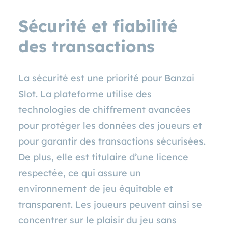
Sécurité et fiabilité
des transactions
La sécurité est une priorité pour Banzai
Slot. La plateforme utilise des
technologies de chiffrement avancées
pour protéger les données des joueurs et
pour garantir des transactions sécurisées.
De plus, elle est titulaire d’une licence
respectée, ce qui assure un
environnement de jeu équitable et
transparent. Les joueurs peuvent ainsi se
concentrer sur le plaisir du jeu sans