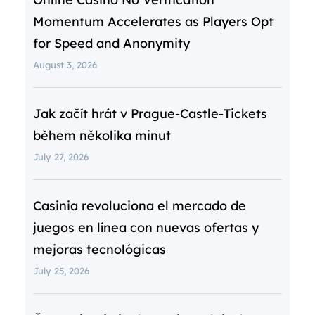
Momentum Accelerates as Players Opt
for Speed and Anonymity
August 3, 2026
Jak začít hrát v Prague‑Castle‑Tickets
během několika minut
July 27, 2026
Casinia revoluciona el mercado de
juegos en línea con nuevas ofertas y
mejoras tecnológicas
July 25, 2026