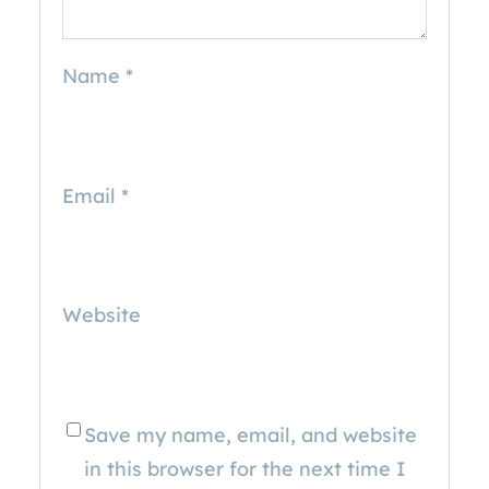
Name
*
Email
*
Website
Save my name, email, and website
in this browser for the next time I