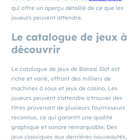
qui offre un aperçu détaillé de ce que les
joueurs peuvent attendre.
Le catalogue de jeux à
découvrir
Le catalogue de jeux de Banzai Slot est
riche et varié, offrant des milliers de
machines à sous et jeux de casino. Les
joueurs peuvent s’attendre à trouver des
titres provenant de plusieurs fournisseurs
reconnus, ce qui garantit une qualité
graphique et sonore remarquable. Des
jeux classiques aux dernières nouveautés,