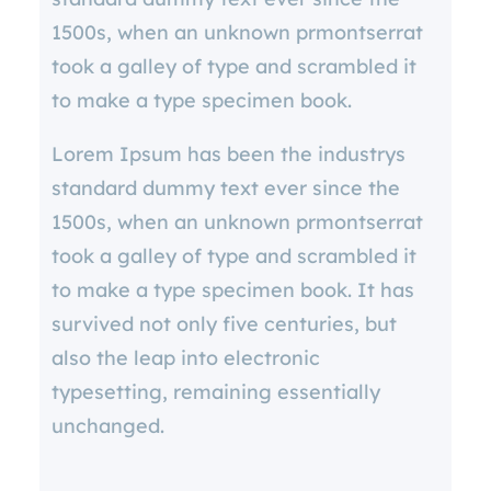
1500s, when an unknown prmontserrat
took a galley of type and scrambled it
to make a type specimen book.
Lorem Ipsum has been the industrys
standard dummy text ever since the
1500s, when an unknown prmontserrat
took a galley of type and scrambled it
to make a type specimen book. It has
survived not only five centuries, but
also the leap into electronic
typesetting, remaining essentially
unchanged.