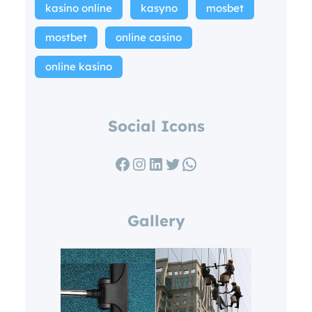
kasino online
kasyno
mosbet
mostbet
online casino
online kasino
Social Icons
Facebook
Instagram
LinkedIn
Twitter
WhatsApp
Gallery