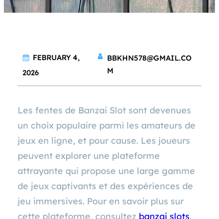
FEBRUARY 4,
BBKHN578@GMAIL.CO
M
2026
Les fentes de Banzai Slot sont devenues
un choix populaire parmi les amateurs de
jeux en ligne, et pour cause. Les joueurs
peuvent explorer une plateforme
attrayante qui propose une large gamme
de jeux captivants et des expériences de
jeu immersives. Pour en savoir plus sur
cette plateforme, consultez
banzai slots
,