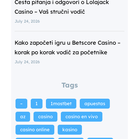
Česta pitanja i odgovori o Lolajack
Casino – Vaš stručni vodič
July 24, 2026
Kako započeti igru u Betscore Casino –
korak po korak vodič za početnike
July 24, 2026
Tags
–
1
1mostbet
apuestas
az
casino
casino en vivo
casino online
kasino