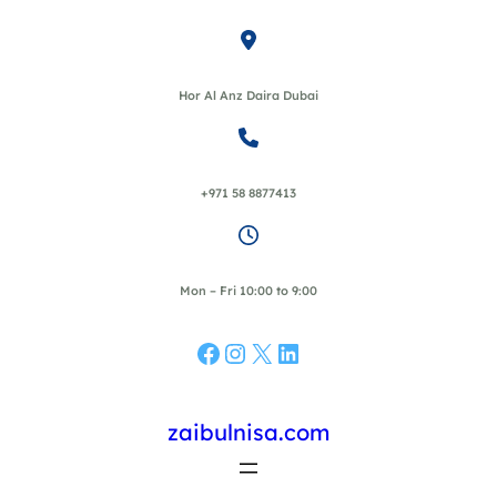
Skip
to
content
Hor Al Anz Daira Dubai
+971 58 8877413
Mon – Fri 10:00 to 9:00
Facebook
Instagram
X
LinkedIn
zaibulnisa.com