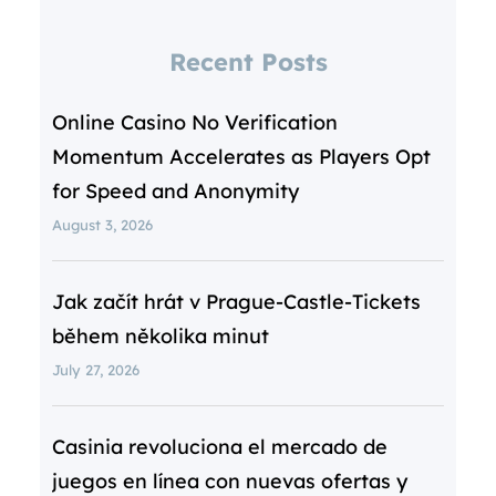
Recent Posts
Online Casino No Verification
Momentum Accelerates as Players Opt
for Speed and Anonymity
August 3, 2026
Jak začít hrát v Prague‑Castle‑Tickets
během několika minut
July 27, 2026
Casinia revoluciona el mercado de
juegos en línea con nuevas ofertas y