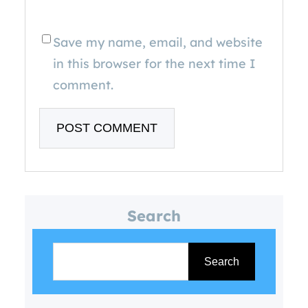
Save my name, email, and website
in this browser for the next time I
comment.
Search
S
e
Search
a
r