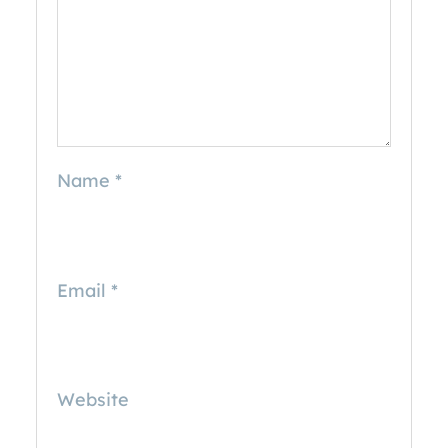
Name
*
Email
*
Website