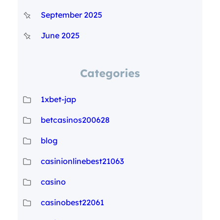
September 2025
June 2025
Categories
1xbet-jap
betcasinos200628
blog
casinionlinebest21063
casino
casinobest22061