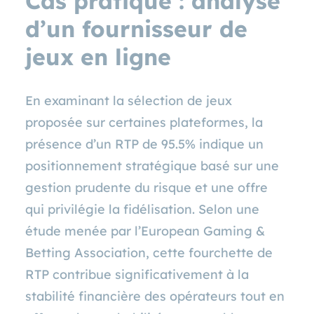
Cas pratique : analyse
d’un fournisseur de
jeux en ligne
En examinant la sélection de jeux
proposée sur certaines plateformes, la
présence d’un RTP de 95.5% indique un
positionnement stratégique basé sur une
gestion prudente du risque et une offre
qui privilégie la fidélisation. Selon une
étude menée par l’European Gaming &
Betting Association, cette fourchette de
RTP contribue significativement à la
stabilité financière des opérateurs tout en