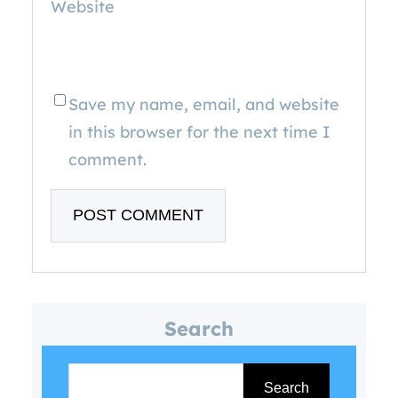
Website
Save my name, email, and website
in this browser for the next time I
comment.
Search
S
e
Search