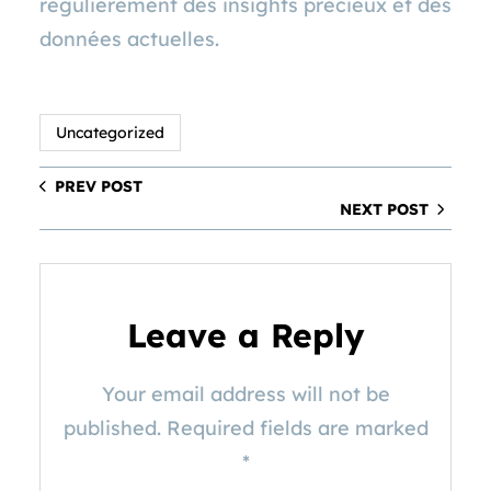
régulièrement des insights précieux et des
données actuelles.
Uncategorized
PREV POST
NEXT POST
Leave a Reply
Your email address will not be
published.
Required fields are marked
*