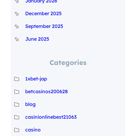
January 2026
December 2025
September 2025
June 2025
Categories
1xbet-jap
betcasinos200628
blog
casinionlinebest21063
casino