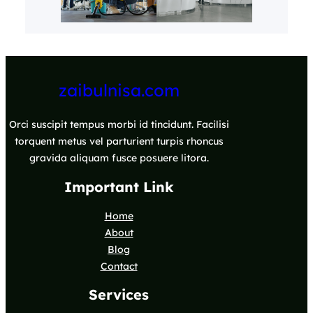
zaibulnisa.com
Orci suscipit tempus morbi id tincidunt. Facilisi
torquent metus vel parturient turpis rhoncus
gravida aliquam fusce posuere litora.
Important Link
Home
About
Blog
Contact
Services