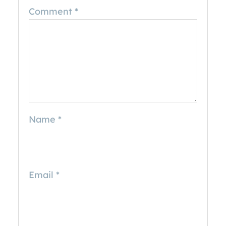
Comment
*
Name
*
Email
*