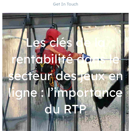
Get In Touch
Les clés de la
rentabilité dans le
secteur des jeux en
ligne : l’importance
du RTP