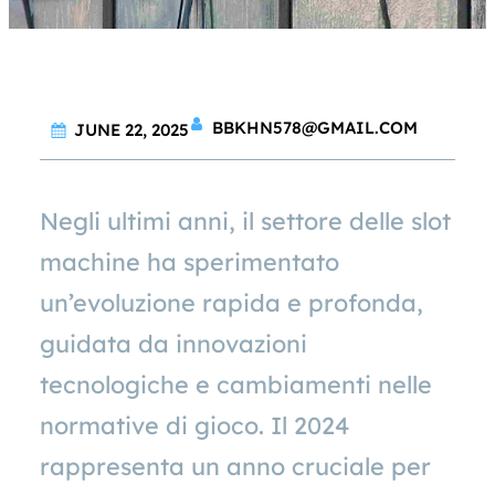
BBKHN578@GMAIL.COM
JUNE 22, 2025
Negli ultimi anni, il settore delle slot
machine ha sperimentato
un’evoluzione rapida e profonda,
guidata da innovazioni
tecnologiche e cambiamenti nelle
normative di gioco. Il 2024
rappresenta un anno cruciale per