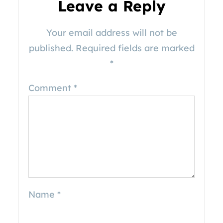
Leave a Reply
Your email address will not be
published.
Required fields are marked
*
Comment
*
Name
*