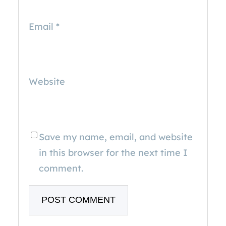
Email
*
Website
Save my name, email, and website
in this browser for the next time I
comment.