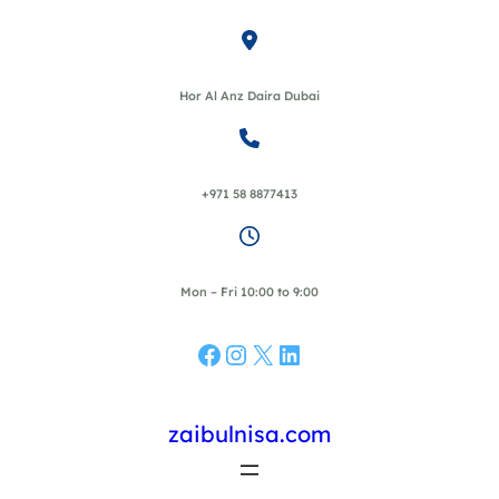
Skip
to
content
Hor Al Anz Daira Dubai
+971 58 8877413
Mon – Fri 10:00 to 9:00
Facebook
Instagram
X
LinkedIn
zaibulnisa.com