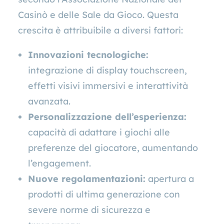
Casinò e delle Sale da Gioco. Questa
crescita è attribuibile a diversi fattori:
Innovazioni tecnologiche:
integrazione di display touchscreen,
effetti visivi immersivi e interattività
avanzata.
Personalizzazione dell’esperienza:
capacità di adattare i giochi alle
preferenze del giocatore, aumentando
l’engagement.
Nuove regolamentazioni:
apertura a
prodotti di ultima generazione con
severe norme di sicurezza e