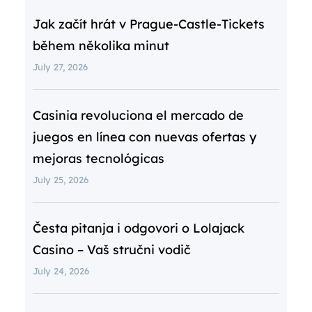
Jak začít hrát v Prague‑Castle‑Tickets
během několika minut
July 27, 2026
Casinia revoluciona el mercado de
juegos en línea con nuevas ofertas y
mejoras tecnológicas
July 25, 2026
Česta pitanja i odgovori o Lolajack
Casino – Vaš stručni vodič
July 24, 2026