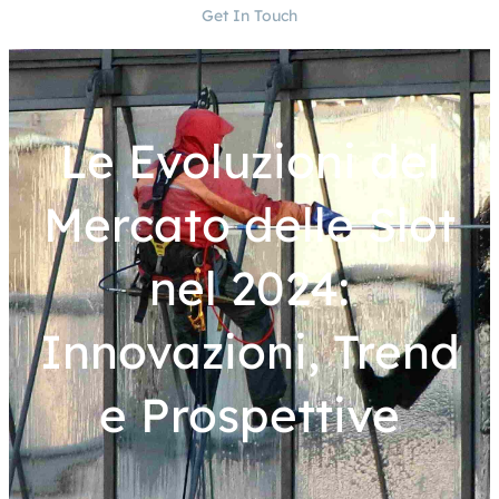
Get In Touch
Le Evoluzioni del
Mercato delle Slot
nel 2024:
Innovazioni, Trend
e Prospettive