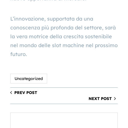
L’innovazione, supportata da una
conoscenza più profonda del settore, sarà
la vera motrice della crescita sostenibile
nel mondo delle slot machine nel prossimo
futuro.
Uncategorized
PREV POST
NEXT POST