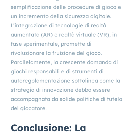
semplificazione delle procedure di gioco e
un incremento della sicurezza digitale.
L’integrazione di tecnologie di realtà
aumentata (AR) e realtà virtuale (VR), in
fase sperimentale, promette di
rivoluzionare la fruizione del gioco.
Parallelamente, la crescente domanda di
giochi responsabili e di strumenti di
autoregolamentazione sottolinea come la
strategia di innovazione debba essere
accompagnata da solide politiche di tutela
del giocatore.
Conclusione: La