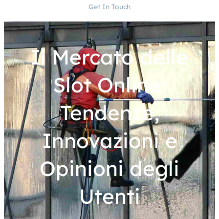
Get In Touch
Il Mercato delle
Slot Online:
Tendenze,
Innovazioni e
Opinioni degli
Utenti