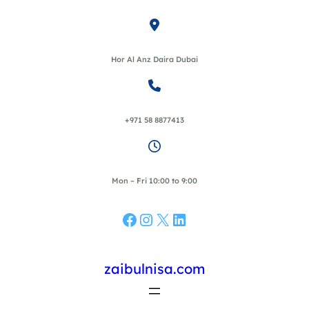
Skip
to
content
Hor Al Anz Daira Dubai
+971 58 8877413
Mon – Fri 10:00 to 9:00
Facebook
Instagram
X
LinkedIn
zaibulnisa.com