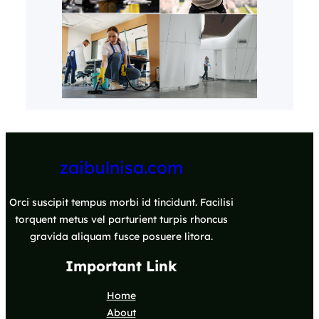
zaibulnisa.com
Orci suscipit tempus morbi id tincidunt. Facilisi
torquent metus vel parturient turpis rhoncus
gravida aliquam fusce posuere litora.
Important Link
Home
About