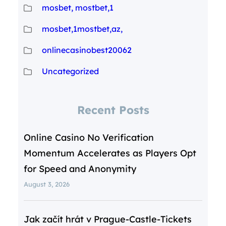
mosbet, mostbet,1
mosbet,1mostbet,az,
onlinecasinobest20062
Uncategorized
Recent Posts
Online Casino No Verification
Momentum Accelerates as Players Opt
for Speed and Anonymity
August 3, 2026
Jak začít hrát v Prague‑Castle‑Tickets