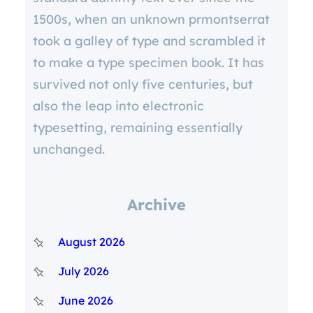
1500s, when an unknown prmontserrat
took a galley of type and scrambled it
to make a type specimen book. It has
survived not only five centuries, but
also the leap into electronic
typesetting, remaining essentially
unchanged.
Archive
August 2026
July 2026
June 2026