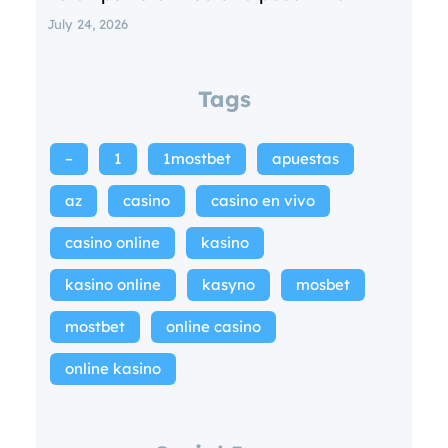
July 24, 2026
Tags
–
1
1mostbet
apuestas
az
casino
casino en vivo
casino online
kasino
kasino online
kasyno
mosbet
mostbet
online casino
online kasino