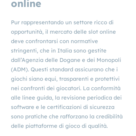
online
Pur rappresentando un settore ricco di
opportunità, il mercato delle slot online
deve confrontarsi con normative
stringenti, che in Italia sono gestite
dall’Agenzia delle Dogane e dei Monopoli
(ADM). Questi standard assicurano che i
giochi siano equi, trasparenti e protettivi
nei confronti dei giocatori. La conformità
alle linee guida, la revisione periodica dei
software e le certificazioni di sicurezza
sono pratiche che rafforzano la credibilità
delle piattaforme di gioco di qualità.