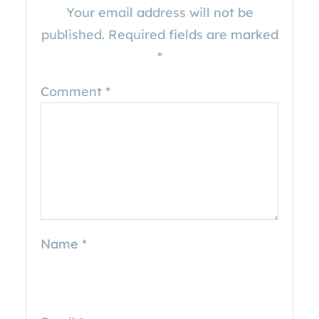
Your email address will not be
published.
Required fields are marked
*
Comment
*
Name
*