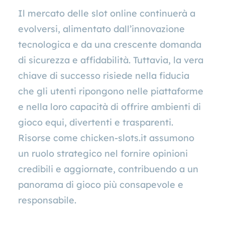
Il mercato delle slot online continuerà a
evolversi, alimentato dall’innovazione
tecnologica e da una crescente domanda
di sicurezza e affidabilità. Tuttavia, la vera
chiave di successo risiede nella fiducia
che gli utenti ripongono nelle piattaforme
e nella loro capacità di offrire ambienti di
gioco equi, divertenti e trasparenti.
Risorse come chicken-slots.it assumono
un ruolo strategico nel fornire opinioni
credibili e aggiornate, contribuendo a un
panorama di gioco più consapevole e
responsabile.