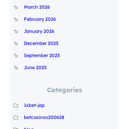
March 2026
February 2026
January 2026
December 2025
September 2025
June 2025
Categories
1xbet-jap
betcasinos200628