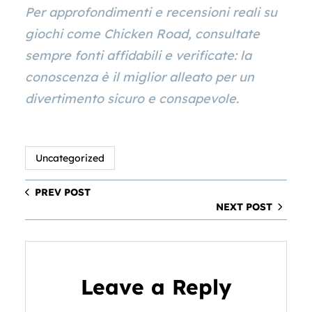
Per approfondimenti e recensioni reali su
giochi come Chicken Road, consultate
sempre fonti affidabili e verificate: la
conoscenza è il miglior alleato per un
divertimento sicuro e consapevole.
Uncategorized
PREV POST
NEXT POST
Leave a Reply