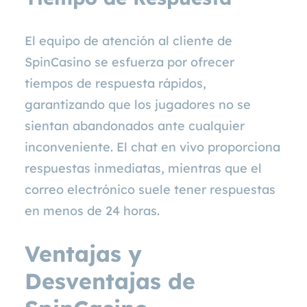
El equipo de atención al cliente de
SpinCasino se esfuerza por ofrecer
tiempos de respuesta rápidos,
garantizando que los jugadores no se
sientan abandonados ante cualquier
inconveniente. El chat en vivo proporciona
respuestas inmediatas, mientras que el
correo electrónico suele tener respuestas
en menos de 24 horas.
Ventajas y
Desventajas de