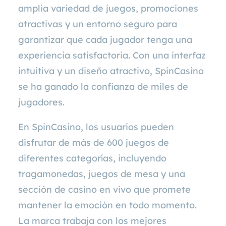
amplia variedad de juegos, promociones
atractivas y un entorno seguro para
garantizar que cada jugador tenga una
experiencia satisfactoria. Con una interfaz
intuitiva y un diseño atractivo, SpinCasino
se ha ganado la confianza de miles de
jugadores.
En SpinCasino, los usuarios pueden
disfrutar de más de 600 juegos de
diferentes categorías, incluyendo
tragamonedas, juegos de mesa y una
sección de casino en vivo que promete
mantener la emoción en todo momento.
La marca trabaja con los mejores