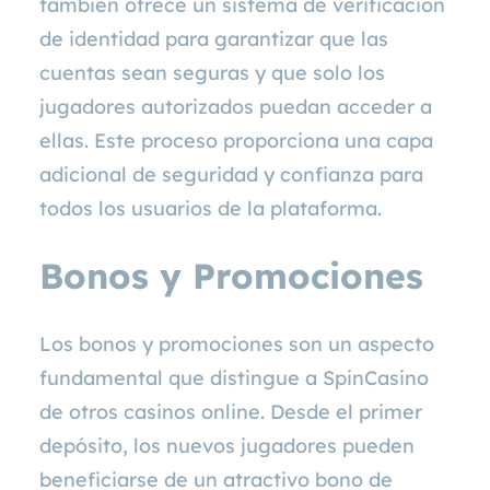
también ofrece un sistema de verificación
de identidad para garantizar que las
cuentas sean seguras y que solo los
jugadores autorizados puedan acceder a
ellas. Este proceso proporciona una capa
adicional de seguridad y confianza para
todos los usuarios de la plataforma.
Bonos y Promociones
Los bonos y promociones son un aspecto
fundamental que distingue a SpinCasino
de otros casinos online. Desde el primer
depósito, los nuevos jugadores pueden
beneficiarse de un atractivo bono de