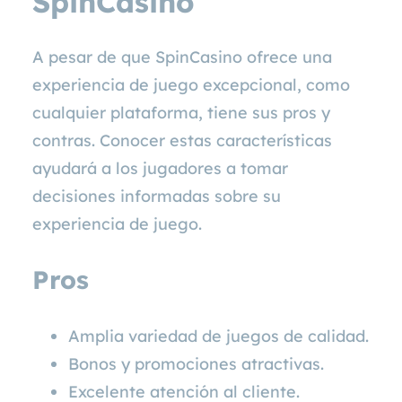
SpinCasino
A pesar de que SpinCasino ofrece una
experiencia de juego excepcional, como
cualquier plataforma, tiene sus pros y
contras. Conocer estas características
ayudará a los jugadores a tomar
decisiones informadas sobre su
experiencia de juego.
Pros
Amplia variedad de juegos de calidad.
Bonos y promociones atractivas.
Excelente atención al cliente.