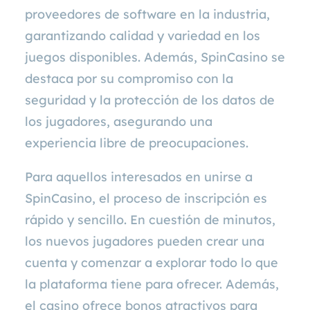
proveedores de software en la industria,
garantizando calidad y variedad en los
juegos disponibles. Además, SpinCasino se
destaca por su compromiso con la
seguridad y la protección de los datos de
los jugadores, asegurando una
experiencia libre de preocupaciones.
Para aquellos interesados en unirse a
SpinCasino, el proceso de inscripción es
rápido y sencillo. En cuestión de minutos,
los nuevos jugadores pueden crear una
cuenta y comenzar a explorar todo lo que
la plataforma tiene para ofrecer. Además,
el casino ofrece bonos atractivos para