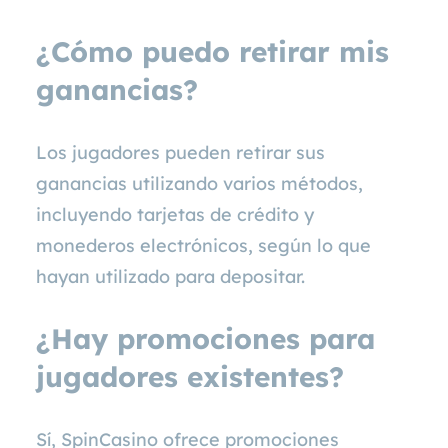
¿Cómo puedo retirar mis
ganancias?
Los jugadores pueden retirar sus
ganancias utilizando varios métodos,
incluyendo tarjetas de crédito y
monederos electrónicos, según lo que
hayan utilizado para depositar.
¿Hay promociones para
jugadores existentes?
Sí, SpinCasino ofrece promociones