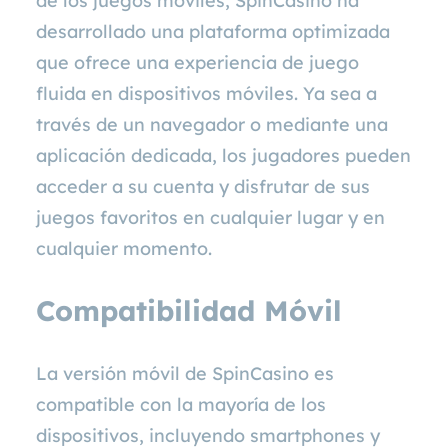
de los juegos móviles, SpinCasino ha
desarrollado una plataforma optimizada
que ofrece una experiencia de juego
fluida en dispositivos móviles. Ya sea a
través de un navegador o mediante una
aplicación dedicada, los jugadores pueden
acceder a su cuenta y disfrutar de sus
juegos favoritos en cualquier lugar y en
cualquier momento.
Compatibilidad Móvil
La versión móvil de SpinCasino es
compatible con la mayoría de los
dispositivos, incluyendo smartphones y