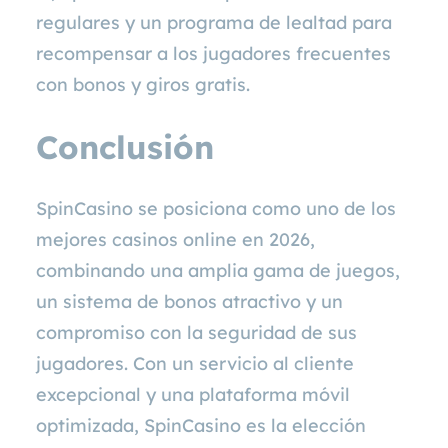
regulares y un programa de lealtad para
recompensar a los jugadores frecuentes
con bonos y giros gratis.
Conclusión
SpinCasino se posiciona como uno de los
mejores casinos online en 2026,
combinando una amplia gama de juegos,
un sistema de bonos atractivo y un
compromiso con la seguridad de sus
jugadores. Con un servicio al cliente
excepcional y una plataforma móvil
optimizada, SpinCasino es la elección