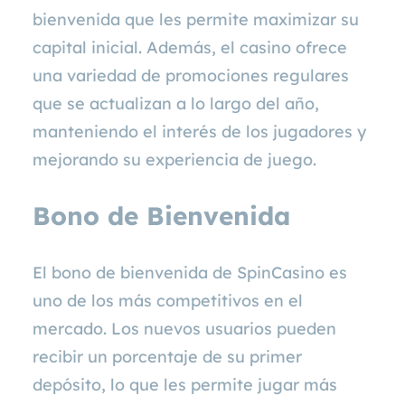
bienvenida que les permite maximizar su
capital inicial. Además, el casino ofrece
una variedad de promociones regulares
que se actualizan a lo largo del año,
manteniendo el interés de los jugadores y
mejorando su experiencia de juego.
Bono de Bienvenida
El bono de bienvenida de SpinCasino es
uno de los más competitivos en el
mercado. Los nuevos usuarios pueden
recibir un porcentaje de su primer
depósito, lo que les permite jugar más