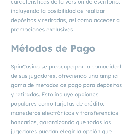
características de la versión de escritorio,
incluyendo la posibilidad de realizar
depósitos y retiradas, así como acceder a
promociones exclusivas.
Métodos de Pago
SpinCasino se preocupa por la comodidad
de sus jugadores, ofreciendo una amplia
gama de métodos de pago para depósitos
y retiradas. Esto incluye opciones
populares como tarjetas de crédito,
monederos electrónicos y transferencias
bancarias, garantizando que todos los
jugadores puedan elegir la opción que