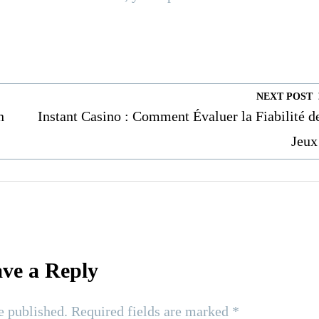
NEXT POST
n
Instant Casino : Comment Évaluer la Fiabilité d
Jeux
ve a Reply
e published.
Required fields are marked
*