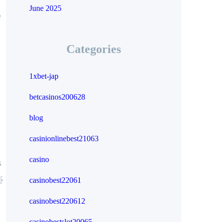
June 2025
e
Categories
1xbet-jap
betcasinos200628
blog
casinionlinebest21063
casino
s
é
casinobest22061
casinobest220612
casinobestslot20065