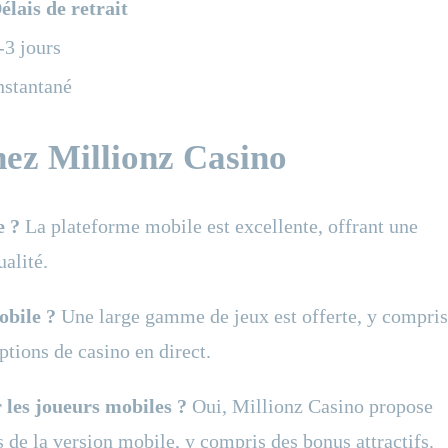
élais de retrait
-3 jours
nstantané
hez Millionz Casino
e ?
La plateforme mobile est excellente, offrant une
ualité.
obile ?
Une large gamme de jeux est offerte, y compris
options de casino en direct.
 les joueurs mobiles ?
Oui, Millionz Casino propose
s de la version mobile, y compris des bonus attractifs.