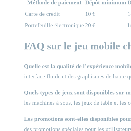
Méthode de paiement
Dépôt minimum
D
Carte de crédit
10 €
1
Portefeuille électronique
20 €
I
FAQ sur le jeu mobile c
Quelle est la qualité de l’expérience mobil
interface fluide et des graphismes de haute q
Quels types de jeux sont disponibles sur m
les machines à sous, les jeux de table et les 
Les promotions sont-elles disponibles pour
des promotions spéciales pour les utilisateur