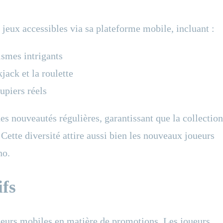
jeux accessibles via sa plateforme mobile, incluant :
ismes intrigants
jack et la roulette
upiers réels
es nouveautés régulières, garantissant que la collection
. Cette diversité attire aussi bien les nouveaux joueurs
no.
ifs
ateurs mobiles en matière de promotions. Les joueurs