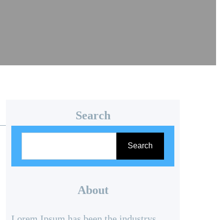
Search
S
Search
e
a
r
About
c
Lorem Ipsum has been the industrys
h