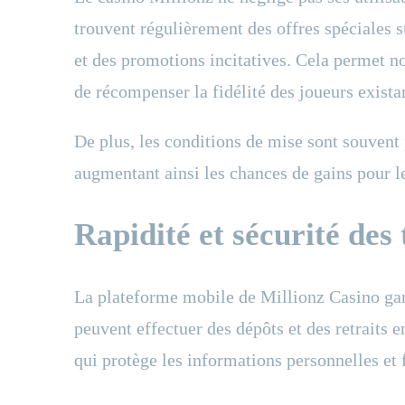
trouvent régulièrement des offres spéciales 
et des promotions incitatives. Cela permet n
de récompenser la fidélité des joueurs exista
De plus, les conditions de mise sont souvent 
augmentant ainsi les chances de gains pour le
Rapidité et sécurité des
La plateforme mobile de Millionz Casino gara
peuvent effectuer des dépôts et des retraits 
qui protège les informations personnelles et 