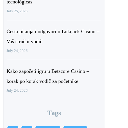
tecnológicas
July 25, 2026
Česta pitanja i odgovori o Lolajack Casino –
Vaš stručni vodič
July 24, 2026
Kako započeti igru u Betscore Casino –
korak po korak vodič za početnike
July 24, 2026
Tags