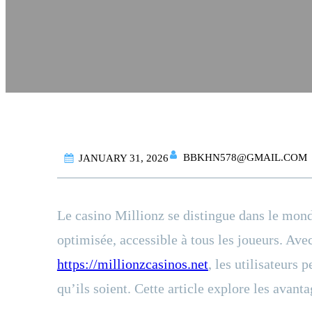
BBKHN578@GMAIL.COM
JANUARY 31, 2026
Le casino Millionz se distingue dans le mond
optimisée, accessible à tous les joueurs. Avec
https://millionzcasinos.net
, les utilisateurs
qu’ils soient. Cette article explore les avan