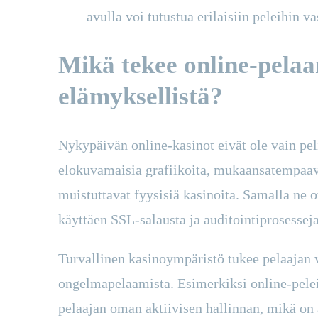
avulla voi tutustua erilaisiin peleihin va
Mikä tekee online-pelaam
elämyksellistä?
Nykypäivän online-kasinot eivät ole vain peli
elokuvamaisia grafiikoita, mukaansatempaavi
muistuttavat fyysisiä kasinoita. Samalla ne 
käyttäen SSL-salausta ja auditointiprosess
Turvallinen kasinoympäristö tukee pelaajan v
ongelmapelaamista. Esimerkiksi online-pele
pelaajan oman aktiivisen hallinnan, mikä on 