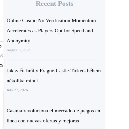
Recent Posts
Online Casino No Verification Momentum
Accelerates as Players Opt for Speed and
Anonymity
August 3, 2026
s:
es
Jak začít hrát v Prague‑Castle‑Tickets během
několika minut
July 27, 2026
Casinia revoluciona el mercado de juegos en
línea con nuevas ofertas y mejoras