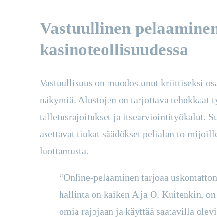
Vastuullinen pelaaminen
kasinoteollisuudessa
Vastuullisuus on muodostunut kriittiseksi o
näkymiä. Alustojen on tarjottava tehokkaat ty
talletusrajoitukset ja itsearviointityökalut. 
asettavat tiukat säädökset pelialan toimijoill
luottamusta.
“Online-pelaaminen tarjoaa uskomattom
hallinta on kaiken A ja O. Kuitenkin, on
omia rajojaan ja käyttää saatavilla olev