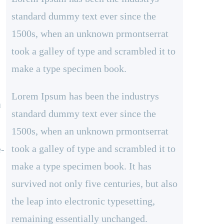
standard dummy text ever since the
1500s, when an unknown prmontserrat
took a galley of type and scrambled it to
make a type specimen book.
Lorem Ipsum has been the industrys
a
standard dummy text ever since the
1500s, when an unknown prmontserrat
took a galley of type and scrambled it to
e-
make a type specimen book. It has
survived not only five centuries, but also
the leap into electronic typesetting,
remaining essentially unchanged.