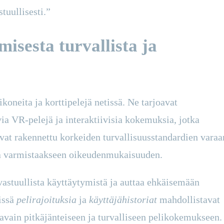
stuullisesti.”
isesta turvallista ja
koneita ja korttipelejä netissä. Ne tarjoavat
a VR-pelejä ja interaktiivisia kokemuksia, jotka
ovat rakennettu korkeiden turvallisuusstandardien varaa
eja varmistaakseen oikeudenmukaisuuden.
astuullista käyttäytymistä ja auttaa ehkäisemään
issä
pelirajoituksia
ja
käyttäjähistoriat
mahdollistavat
avain pitkäjänteiseen ja turvalliseen pelikokemukseen.