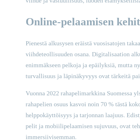
viihde ja vastuullisuus, luoden elämyksellisi
Online-pelaamisen kehit
Pienestä alkusysen eräistä vuosisatojen taka
viihdeteollisuuden osana. Digitalisaation al
enimmäkseen pelkoja ja epäilyksiä, mutta nyk
turvallisuus ja läpinäkyvyys ovat tärkeitä pai
Vuonna 2022 rahapelimarkkina Suomessa yl
rahapelien osuus kasvoi noin 70 % tästä koko
helppokäyttöisyys ja tarjonnan laajuus. Edist
pelit ja mobiilipelaamisen sujuvuus, ovat 
immersiivisemman.