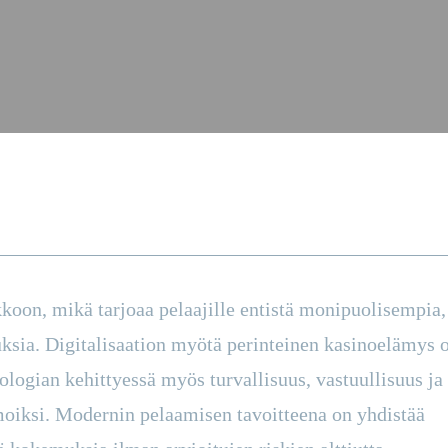
kkoon, mikä tarjoaa pelaajille entistä monipuolisempia,
sia. Digitalisaation myötä perinteinen kasinoelämys 
ologian kehittyessä myös turvallisuus, vastuullisuus ja
moiksi. Modernin pelaamisen tavoitteena on yhdistää