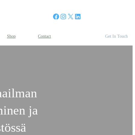
Facebook
Instagram
X
LinkedIn
Shop
Contact
Get In Touch
aailman
minen ja
tössä