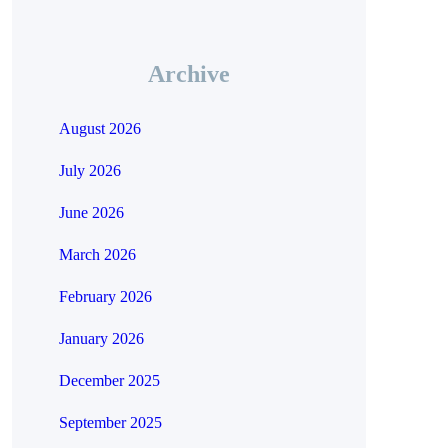
Archive
August 2026
July 2026
June 2026
March 2026
February 2026
January 2026
December 2025
September 2025