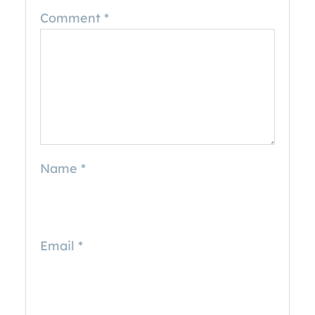
Comment
*
Name
*
Email
*