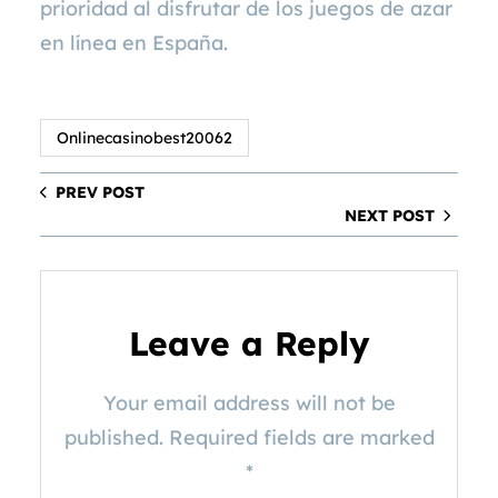
prioridad al disfrutar de los juegos de azar
en línea en España.
Onlinecasinobest20062
PREV POST
NEXT POST
Leave a Reply
Your email address will not be
published.
Required fields are marked
*