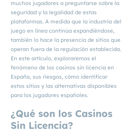
muchos jugadores a preguntarse sobre la
seguridad y la legalidad de estas
plataformas. A medida que la industria del
juego en línea continúa expandiéndose,
también lo hace la presencia de sitios que
operan fuera de la regulación establecida.
En este artículo, exploraremos el
fenómeno de los casinos sin licencia en
España, sus riesgos, cómo identificar
estos sitios y las alternativas disponibles
para los jugadores españoles.
¿Qué son los Casinos
Sin Licencia?