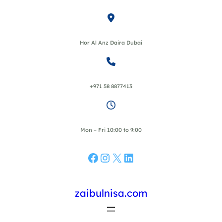
Skip
to
content
Hor Al Anz Daira Dubai
+971 58 8877413
Mon – Fri 10:00 to 9:00
Facebook
Instagram
X
LinkedIn
zaibulnisa.com