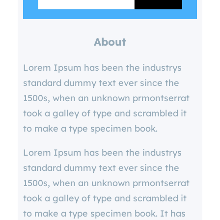
a
r
About
c
h
Lorem Ipsum has been the industrys
standard dummy text ever since the
1500s, when an unknown prmontserrat
took a galley of type and scrambled it
to make a type specimen book.
Lorem Ipsum has been the industrys
standard dummy text ever since the
1500s, when an unknown prmontserrat
took a galley of type and scrambled it
to make a type specimen book. It has