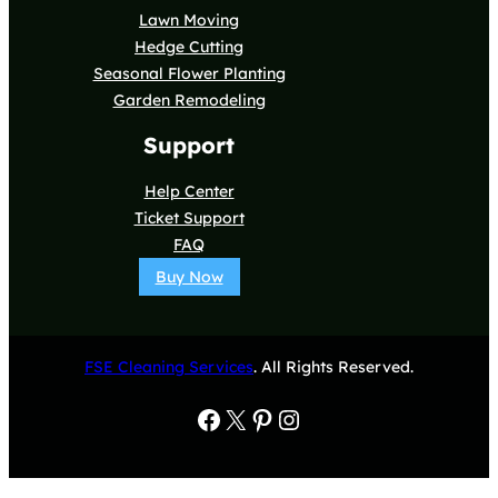
Lawn Moving
Hedge Cutting
Seasonal Flower Planting
Garden Remodeling
Support
Help Center
Ticket Support
FAQ
Buy Now
FSE Cleaning Services
. All Rights Reserved.
Facebook
X
Pinterest
Instagram