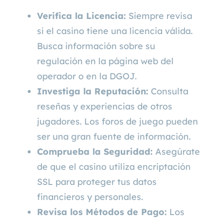
Verifica la Licencia:
Siempre revisa
si el casino tiene una licencia válida.
Busca información sobre su
regulación en la página web del
operador o en la DGOJ.
Investiga la Reputación:
Consulta
reseñas y experiencias de otros
jugadores. Los foros de juego pueden
ser una gran fuente de información.
Comprueba la Seguridad:
Asegúrate
de que el casino utiliza encriptación
SSL para proteger tus datos
financieros y personales.
Revisa los Métodos de Pago:
Los