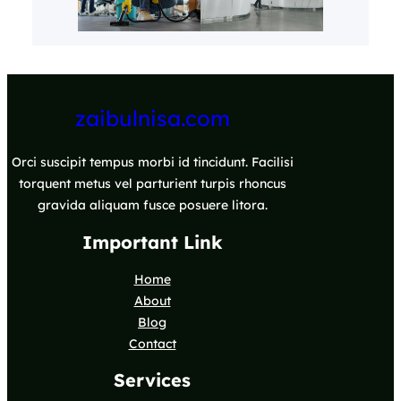
zaibulnisa.com
Orci suscipit tempus morbi id tincidunt. Facilisi
torquent metus vel parturient turpis rhoncus
gravida aliquam fusce posuere litora.
Important Link
Home
About
Blog
Contact
Services