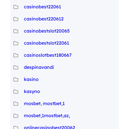
casinobest22061
casinobest220612
casinobestslot20065
casinobestslot22061
casinoslotbest180667
despinavandi
kasino
kasyno
mosbet, mostbet,1
mosbet,1mostbet,az,
onlinecasinobest20062