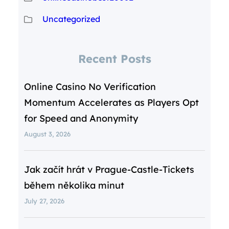
Uncategorized
Recent Posts
Online Casino No Verification
Momentum Accelerates as Players Opt
for Speed and Anonymity
August 3, 2026
Jak začít hrát v Prague‑Castle‑Tickets
během několika minut
July 27, 2026