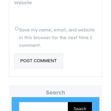
Website
Save my name, email, and website
in this browser for the next time I
comment.
Search
S
e
Search