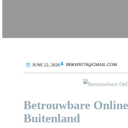
BBKHN578@GMAIL.COM
JUNE 22, 2026
Betrouwbare Online
Buitenland