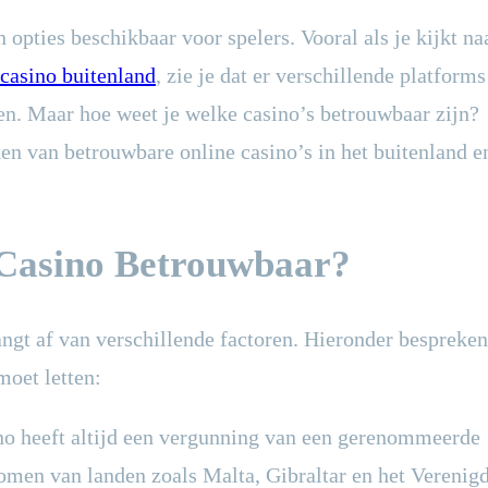
 opties beschikbaar voor spelers. Vooral als je kijkt na
 casino buitenland
, zie je dat er verschillende platforms
ken. Maar hoe weet je welke casino’s betrouwbaar zijn?
ken van betrouwbare online casino’s in het buitenland e
Casino Betrouwbaar?
ngt af van verschillende factoren. Hieronder bespreken
moet letten:
no heeft altijd een vergunning van een gerenommeerde
 komen van landen zoals Malta, Gibraltar en het Verenig