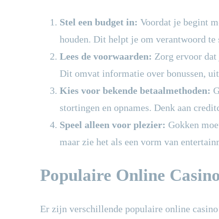
Stel een budget in:
Voordat je begint me
houden. Dit helpt je om verantwoord te 
Lees de voorwaarden:
Zorg ervoor dat
Dit omvat informatie over bonussen, uit
Kies voor bekende betaalmethoden:
G
stortingen en opnames. Denk aan creditc
Speel alleen voor plezier:
Gokken moet l
maar zie het als een vorm van entertain
Populaire Online Casino
Er zijn verschillende populaire online casino