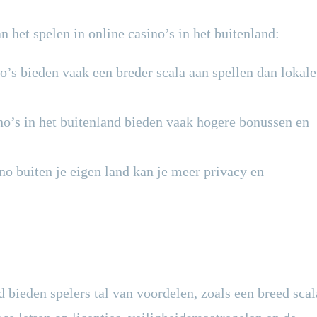
 het spelen in online casino’s in het buitenland:
’s bieden vaak een breder scala aan spellen dan lokale
o’s in het buitenland bieden vaak hogere bonussen en
no buiten je eigen land kan je meer privacy en
 bieden spelers tal van voordelen, zoals een breed scal