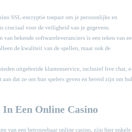
sino SSL-encryptie toepast om je persoonlijke en
s cruciaal voor de veiligheid van je gegevens.
n van bekende softwareleveranciers is een teken van e
alleen de kwaliteit van de spellen, maar ook de
eden uitgebreide klantenservice, inclusief live chat, e
t aan dat ze om hun spelers geven en bereid zijn om hu
 In Een Online Casino
zen van een betrouwbaar online casino, zijn hier enkele