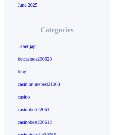
June 2025
Categories
1xbet-jap
betcasinos200628
blog
casinionlinebest21063
casino
casinobest22061
casinobest220612
casinobestslot20065