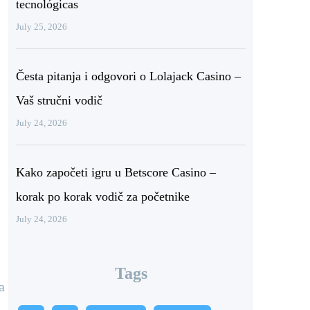
tecnológicas
July 25, 2026
Česta pitanja i odgovori o Lolajack Casino –
Vaš stručni vodič
July 24, 2026
Kako započeti igru u Betscore Casino –
korak po korak vodič za početnike
July 24, 2026
Tags
a