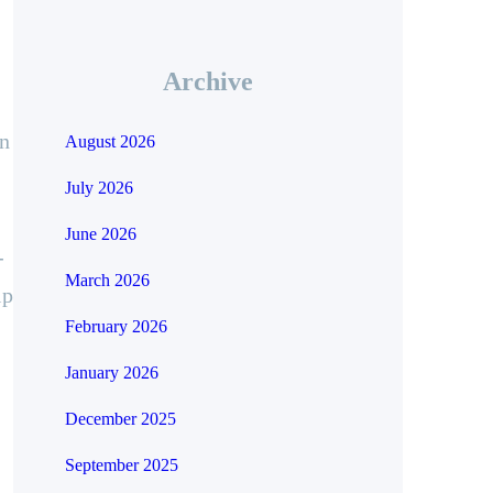
Archive
en
August 2026
July 2026
June 2026
-
March 2026
lp
February 2026
January 2026
December 2025
September 2025