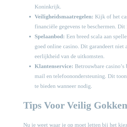
Koninkrijk.
Veiligheidsmaatregelen:
Kijk of het ca
financiële gegevens te beschermen. Dit i
Spelaanbod:
Een breed scala aan spelle
goed online casino. Dit garandeert niet 
eerlijkheid van de uitkomsten.
Klantenservice:
Betrouwbare casino’s bi
mail en telefoonondersteuning. Dit toon
te bieden wanneer nodig.
Tips Voor Veilig Gokken
Nu je weet waar je op moet letten bij het kie