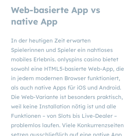
Web‑basierte App vs
native App
In der heutigen Zeit erwarten
Spielerinnen und Spieler ein nahtloses
mobiles Erlebnis. onlyspins casino bietet
sowohl eine HTML5‑basierte Web‑App, die
in jedem modernen Browser funktioniert,
als auch native Apps für iOS und Android.
Die Web‑Variante ist besonders praktisch,
weil keine Installation nötig ist und alle
Funktionen – von Slots bis Live‑Dealer –
problemlos laufen. Viele Konkurrenzseiten
setzen ausschließlich auf eine native App,