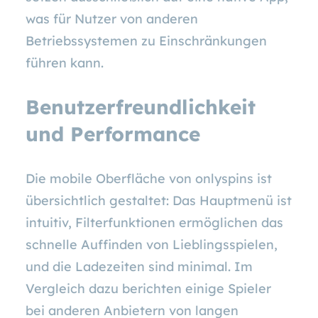
was für Nutzer von anderen
Betriebssystemen zu Einschränkungen
führen kann.
Benutzerfreundlichkeit
und Performance
Die mobile Oberfläche von onlyspins ist
übersichtlich gestaltet: Das Hauptmenü ist
intuitiv, Filterfunktionen ermöglichen das
schnelle Auffinden von Lieblingsspielen,
und die Ladezeiten sind minimal. Im
Vergleich dazu berichten einige Spieler
bei anderen Anbietern von langen