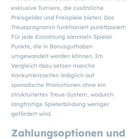
exklusive Turniere, die zusätzliche
Preisgelder und Freispiele bieten. Das
Treueprogramm funktioniert punktbasiert:
Für jede Einzahlung sammeln Spieler
Punkte, die in Bonusguthaben
umgewandelt werden können. Im
Vergleich dazu setzen manche
Konkurrenzseiten lediglich auf
sporadische Promotionen ohne ein
strukturiertes Treue‑System, wodurch
langfristige Spielerbindung weniger
gefördert wird.
Zahlungsoptionen und