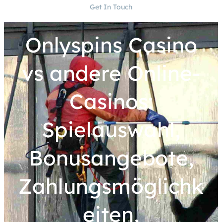
Get In Touch
Onlyspins Casino
vs andere Online-
Casinos:
Spielauswahl,
Bonusangebote,
Zahlungsmöglichk
eiten,