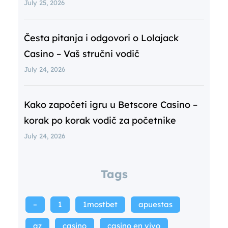
July 25, 2026
Česta pitanja i odgovori o Lolajack
Casino – Vaš stručni vodič
July 24, 2026
Kako započeti igru u Betscore Casino –
korak po korak vodič za početnike
July 24, 2026
Tags
–
1
1mostbet
apuestas
az
casino
casino en vivo