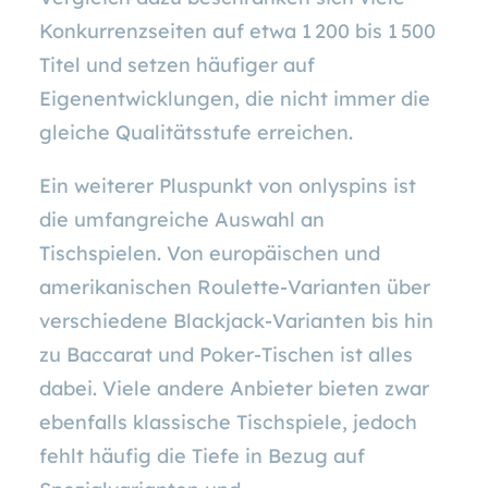
Konkurrenzseiten auf etwa 1 200 bis 1 500
Titel und setzen häufiger auf
Eigenentwicklungen, die nicht immer die
gleiche Qualitätsstufe erreichen.
Ein weiterer Pluspunkt von onlyspins ist
die umfangreiche Auswahl an
Tischspielen. Von europäischen und
amerikanischen Roulette‑Varianten über
verschiedene Blackjack‑Varianten bis hin
zu Baccarat und Poker‑Tischen ist alles
dabei. Viele andere Anbieter bieten zwar
ebenfalls klassische Tischspiele, jedoch
fehlt häufig die Tiefe in Bezug auf