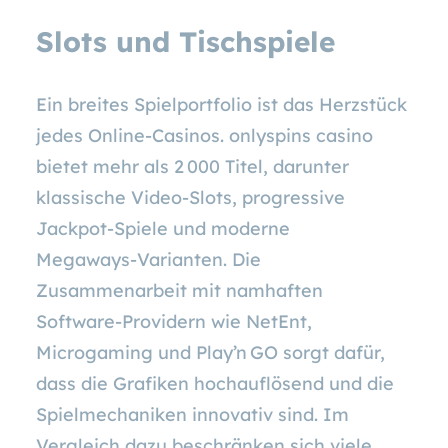
Slots und Tischspiele
Ein breites Spielportfolio ist das Herzstück
jedes Online‑Casinos. onlyspins casino
bietet mehr als 2 000 Titel, darunter
klassische Video‑Slots, progressive
Jackpot‑Spiele und moderne
Megaways‑Varianten. Die
Zusammenarbeit mit namhaften
Software‑Providern wie NetEnt,
Microgaming und Play’n GO sorgt dafür,
dass die Grafiken hochauflösend und die
Spielmechaniken innovativ sind. Im
Vergleich dazu beschränken sich viele