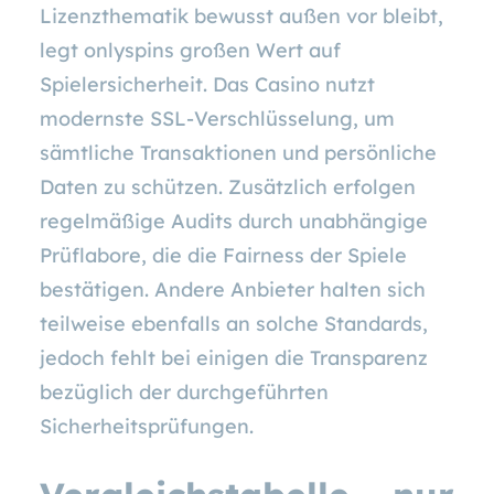
Lizenzthematik bewusst außen vor bleibt,
legt onlyspins großen Wert auf
Spielersicherheit. Das Casino nutzt
modernste SSL‑Verschlüsselung, um
sämtliche Transaktionen und persönliche
Daten zu schützen. Zusätzlich erfolgen
regelmäßige Audits durch unabhängige
Prüflabore, die die Fairness der Spiele
bestätigen. Andere Anbieter halten sich
teilweise ebenfalls an solche Standards,
jedoch fehlt bei einigen die Transparenz
bezüglich der durchgeführten
Sicherheitsprüfungen.