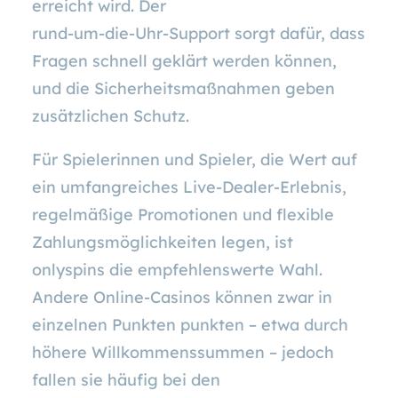
erreicht wird. Der
rund‑um‑die‑Uhr‑Support sorgt dafür, dass
Fragen schnell geklärt werden können,
und die Sicherheitsmaßnahmen geben
zusätzlichen Schutz.
Für Spielerinnen und Spieler, die Wert auf
ein umfangreiches Live‑Dealer‑Erlebnis,
regelmäßige Promotionen und flexible
Zahlungsmöglichkeiten legen, ist
onlyspins die empfehlenswerte Wahl.
Andere Online‑Casinos können zwar in
einzelnen Punkten punkten – etwa durch
höhere Willkommenssummen – jedoch
fallen sie häufig bei den