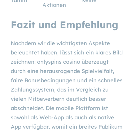
ramm
keine
Aktionen
Fazit und Empfehlung
Nachdem wir die wichtigsten Aspekte
beleuchtet haben, lässt sich ein klares Bild
zeichnen: onlyspins casino überzeugt
durch eine herausragende Spielvielfalt,
faire Bonusbedingungen und ein schnelles
Zahlungssystem, das im Vergleich zu
vielen Mitbewerbern deutlich besser
abschneidet. Die mobile Plattform ist
sowohl als Web‑App als auch als native
App verfügbar, womit ein breites Publikum