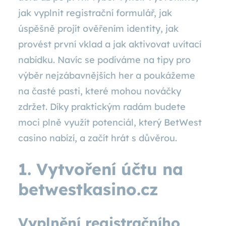
jak vyplnit registrační formulář, jak
úspěšně projít ověřením identity, jak
provést první vklad a jak aktivovat uvítací
nabídku. Navíc se podíváme na tipy pro
výběr nejzábavnějších her a poukážeme
na časté pasti, které mohou nováčky
zdržet. Díky praktickým radám budete
moci plně využít potenciál, který BetWest
casino nabízí, a začít hrát s důvěrou.
1. Vytvoření účtu na
betwestkasino.cz
Vyplnění registračního