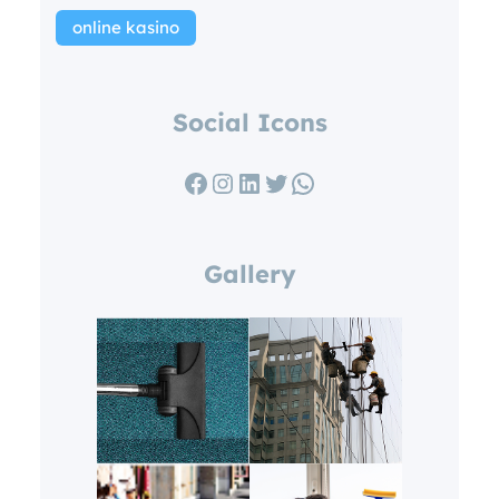
online kasino
Social Icons
Facebook
Instagram
LinkedIn
Twitter
WhatsApp
Gallery