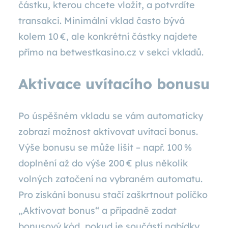
částku, kterou chcete vložit, a potvrdíte
transakci. Minimální vklad často bývá
kolem 10 €, ale konkrétní částky najdete
přímo na betwestkasino.cz v sekci vkladů.
Aktivace uvítacího bonusu
Po úspěšném vkladu se vám automaticky
zobrazí možnost aktivovat uvítací bonus.
Výše bonusu se může lišit – např. 100 %
doplnění až do výše 200 € plus několik
volných zatočení na vybraném automatu.
Pro získání bonusu stačí zaškrtnout políčko
„Aktivovat bonus“ a případně zadat
bonusový kód, pokud je součástí nabídky.