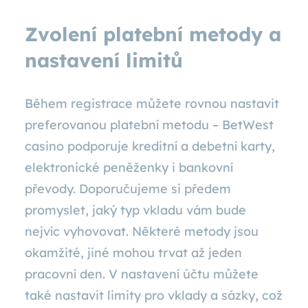
Zvolení platební metody a
nastavení limitů
Během registrace můžete rovnou nastavit
preferovanou platební metodu – BetWest
casino podporuje kreditní a debetní karty,
elektronické peněženky i bankovní
převody. Doporučujeme si předem
promyslet, jaký typ vkladu vám bude
nejvíc vyhovovat. Některé metody jsou
okamžité, jiné mohou trvat až jeden
pracovní den. V nastavení účtu můžete
také nastavit limity pro vklady a sázky, což