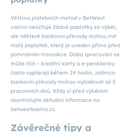
Většina platebních metod v BetWest
casino neúčtuje žádné poplatky za výběr,
ale některé bankovní převody mohou mít
malý poplatek, který je uveden přímo před
potvrzením transakce. Doba zpracování se
může lišit – kreditní karty a e‑peněženky
často vyplácejí během 24 hodin, zatímco
bankovní převody mohou vyžadovat až 5
pracovních dnů. Vždy si před výběrem
zkontrolujte aktuální informace na
betwestkasino.cz.
Závěrečné tipy a