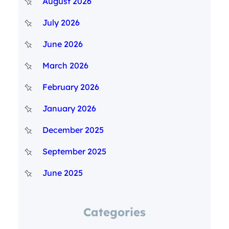
August 2026
July 2026
June 2026
March 2026
February 2026
January 2026
December 2025
September 2025
June 2025
Categories