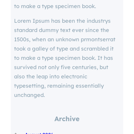
to make a type specimen book.
Lorem Ipsum has been the industrys
standard dummy text ever since the
1500s, when an unknown prmontserrat
took a galley of type and scrambled it
to make a type specimen book. It has
survived not only five centuries, but
also the leap into electronic
typesetting, remaining essentially
unchanged.
Archive