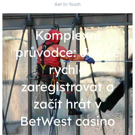
Get In Touch
Komplexní
průvodce: Jak se
rychle
zaregistrovat a
začít hrát v
BetWest casino