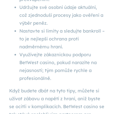
Udržujte své osobní údaje aktuální,
což zjednoduší procesy jako ověření a
výběr peněz.
Nastavte si limity a sledujte bankroll –
to je nejlepší ochrana proti
nadměrnému hraní.
Využívejte zákaznickou podporu
BetWest casino, pokud narazíte na
nejasnosti; tým pomůže rychle a
profesionálně.
Když budete dbát na tyto tipy, můžete si
užívat zábavu a napětí z hraní, aniž byste
se ocitli v komplikacích. BetWest casino se