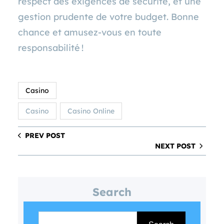
respect des exigences de sécurité, et une
gestion prudente de votre budget. Bonne
chance et amusez‑vous en toute
responsabilité !
Casino
Casino
Casino Online
PREV POST
NEXT POST
Search
S