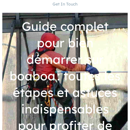
Get In Touch
Guide complet
pour bien
démarrer sur
boaboa : toutes les
étapes et astuces
indispensables
pour profiter de