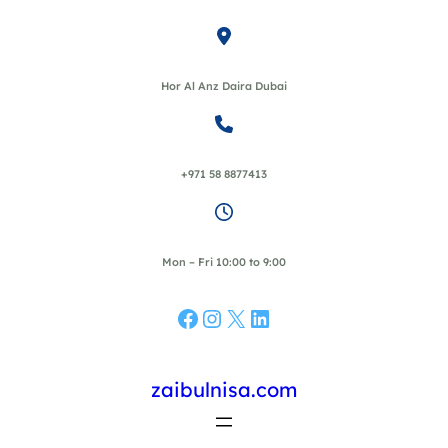
Skip
to
content
Hor Al Anz Daira Dubai
+971 58 8877413
Mon – Fri 10:00 to 9:00
Facebook
Instagram
X
LinkedIn
zaibulnisa.com