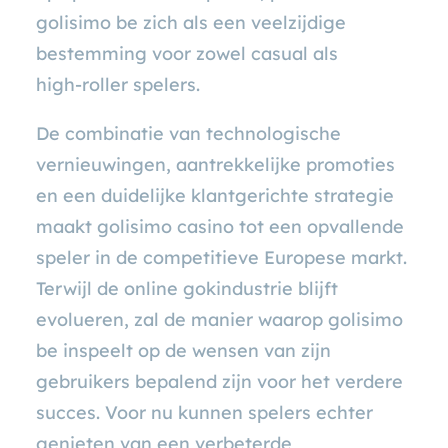
golisimo be zich als een veelzijdige
bestemming voor zowel casual als
high‑roller spelers.
De combinatie van technologische
vernieuwingen, aantrekkelijke promoties
en een duidelijke klantgerichte strategie
maakt golisimo casino tot een opvallende
speler in de competitieve Europese markt.
Terwijl de online gokindustrie blijft
evolueren, zal de manier waarop golisimo
be inspeelt op de wensen van zijn
gebruikers bepalend zijn voor het verdere
succes. Voor nu kunnen spelers echter
genieten van een verbeterde