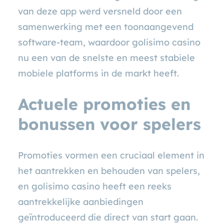
van deze app werd versneld door een
samenwerking met een toonaangevend
software‑team, waardoor golisimo casino
nu een van de snelste en meest stabiele
mobiele platforms in de markt heeft.
Actuele promoties en
bonussen voor spelers
Promoties vormen een cruciaal element in
het aantrekken en behouden van spelers,
en golisimo casino heeft een reeks
aantrekkelijke aanbiedingen
geïntroduceerd die direct van start gaan.