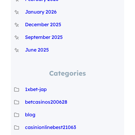
January 2026
December 2025
September 2025
June 2025
Categories
1xbet-jap
betcasinos200628
blog
casinionlinebest21063