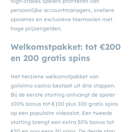
high‑stakes spelers profiteren van
persoonlijke accountmanagers, snellere
opnames en exclusieve toernooien met
hoge prijzengelden.
Welkomstpakket: tot €200
en 200 gratis spins
Het herziene welkomstpakket van
golisimo casino bestaat uit drie stappen.
Bij de eerste storting ontvangt de speler
100% bonus tot €100 plus 100 gratis spins
op een populaire videoslot. Een tweede
storting brengt een extra 50% bonus tot
€50 en nog eens 50 spins. De derde stap