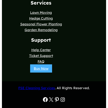
Services
Lawn Moving
Hedge Cutting
Seasonal Flower Planting
Garden Remodeling
Support
Help Center
Ticket Support
FAQ
Buy Now
FSE Cleaning Services
. All Rights Reserved.
Facebook
X
Pinterest
Instagram