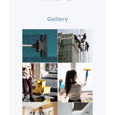
Gallery