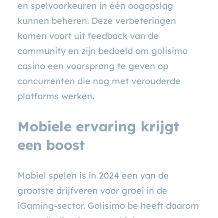
en spelvoorkeuren in één oogopslag
kunnen beheren. Deze verbeteringen
komen voort uit feedback van de
community en zijn bedoeld om golisimo
casino een voorsprong te geven op
concurrenten die nog met verouderde
platforms werken.
Mobiele ervaring krijgt
een boost
Mobiel spelen is in 2024 een van de
grootste drijfveren voor groei in de
iGaming‑sector. Golisimo be heeft daarom