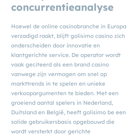
concurrentieanalyse
Hoewel de online casinobranche in Europa
verzadigd raakt, blijft golisimo casino zich
onderscheiden door innovatie en
klantgerichte service. De operator wordt
vaak geciteerd als een brand casino
vanwege zijn vermogen om snel op
markttrends in te spelen en unieke
verkoopargumenten te bieden. Met een
groeiend aantal spelers in Nederland,
Duitsland en België, heeft golisimo be een
solide gebruikersbasis opgebouwd die
wordt versterkt door gerichte