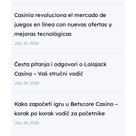
Casinia revoluciona el mercado de
juegos en línea con nuevas ofertas y
mejoras tecnológicas
July 25, 2026
Česta pitanja i odgovori o Lolajack
Casino – Vaš stručni vodič
July 24, 2026
Kako započeti igru u Betscore Casino –
korak po korak vodič za početnike
July 24, 2026