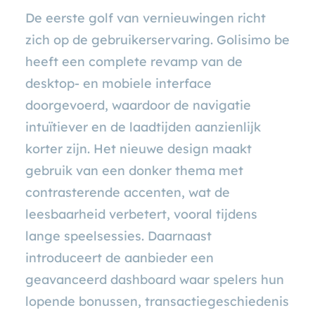
De eerste golf van vernieuwingen richt
zich op de gebruikerservaring. Golisimo be
heeft een complete revamp van de
desktop‑ en mobiele interface
doorgevoerd, waardoor de navigatie
intuïtiever en de laadtijden aanzienlijk
korter zijn. Het nieuwe design maakt
gebruik van een donker thema met
contrasterende accenten, wat de
leesbaarheid verbetert, vooral tijdens
lange speelsessies. Daarnaast
introduceert de aanbieder een
geavanceerd dashboard waar spelers hun
lopende bonussen, transactiegeschiedenis