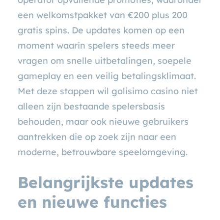
een welkomstpakket van €200 plus 200
gratis spins. De updates komen op een
moment waarin spelers steeds meer
vragen om snelle uitbetalingen, soepele
gameplay en een veilig betalingsklimaat.
Met deze stappen wil golisimo casino niet
alleen zijn bestaande spelersbasis
behouden, maar ook nieuwe gebruikers
aantrekken die op zoek zijn naar een
moderne, betrouwbare speelomgeving.
Belangrijkste updates
en nieuwe functies