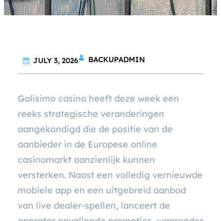
BACKUPADMIN
JULY 3, 2026
Golisimo casino heeft deze week een
reeks strategische veranderingen
aangekondigd die de positie van de
aanbieder in de Europese online
casinomarkt aanzienlijk kunnen
versterken. Naast een volledig vernieuwde
mobiele app en een uitgebreid aanbod
van live dealer‑spellen, lanceert de
operator opvallende promoties, waaronder