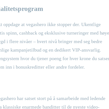
jalitetsprogram
kt oppdage at vegashero ikke stopper der. Ukentlige
tis spinn, cashback og eksklusive turneringer med høy
d i flere nivåer – hvert nivå bringer med seg bedre
nlige kampanjetilbud og en dedikert VIP-ansvarlig.
ngsystem hvor du tjener poeng for hver krone du satser
 inn i bonuskreditter eller andre fordeler.
 vegashero har satset stort på å samarbeide med ledende
ra klassiske enarmede banditter til de nyeste video-