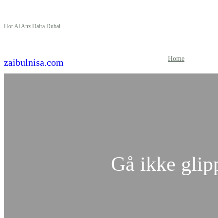
Skip
Hor Al Anz Daira Dubai
to
content
Home
zaibulnisa.com
Gå ikke glip