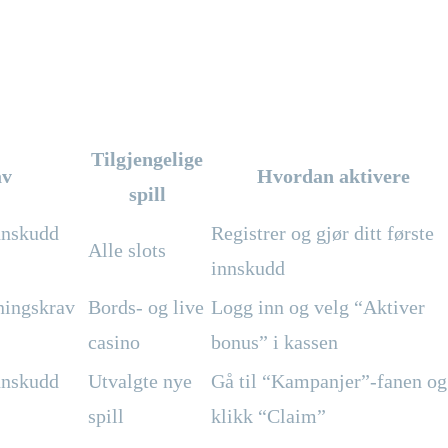
Tilgjengelige
av
Hvordan aktivere
spill
nskudd
Registrer og gjør ditt første
Alle slots
innskudd
ningskrav
Bords- og live
Logg inn og velg “Aktiver
casino
bonus” i kassen
nskudd
Utvalgte nye
Gå til “Kampanjer”‑fanen og
spill
klikk “Claim”