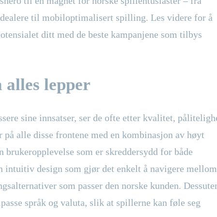
hero til en magnet for norske spillentusiaster – fra
 dealere til mobiloptimalisert spilling. Les videre for å
tensialet ditt med de beste kampanjene som tilbys
 alles lepper
ere sine innsatser, ser de ofte etter kvalitet, påliteligh
r på alle disse frontene med en kombinasjon av høyt
 en brukeropplevelse som er skreddersydd for både
 intuitiv design som gjør det enkelt å navigere mellom
lingsalternativer som passer den norske kunden. Dessute
lpasse språk og valuta, slik at spillerne kan føle seg