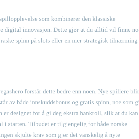
spillopplevelse som kombinerer den klassiske
igital innovasjon. Dette gjør at du alltid vil finne no
 raske spinn på slots eller en mer strategisk tilnærming
vegashero forstår dette bedre enn noen. Nye spillere bli
år av både innskuddsbonus og gratis spinn, noe som g
 er designet for å gi deg ekstra bankroll, slik at du kan
al i starten. Tilbudet er tilgjengelig for både norske
 ingen skjulte krav som gjør det vanskelig å nyte