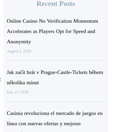
Recent Posts
r
Online Casino No Verification Momentum
Accelerates as Players Opt for Speed and
Anonymity
August 3, 2026
Jak začít hrát v Prague‑Castle‑Tickets během
g
několika minut
July 27, 2026
Casinia revoluciona el mercado de juegos en
línea con nuevas ofertas y mejoras