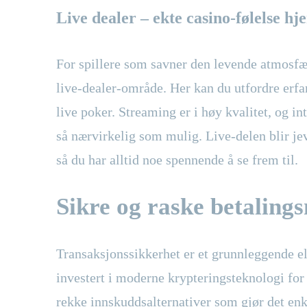
Live dealer – ekte casino‑følelse h
For spillere som savner den levende atmosfær
live‑dealer‑område. Her kan du utfordre erfar
live poker. Streaming er i høy kvalitet, og 
så nærvirkelig som mulig. Live‑delen blir je
så du har alltid noe spennende å se frem til.
Sikre og raske betaling
Transaksjonssikkerhet er et grunnleggende el
investert i moderne krypteringsteknologi for 
rekke innskuddsalternativer som gjør det en