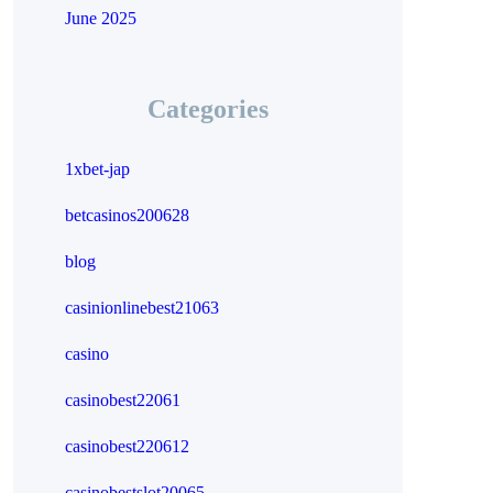
June 2025
Categories
1xbet-jap
betcasinos200628
blog
casinionlinebest21063
casino
casinobest22061
casinobest220612
casinobestslot20065