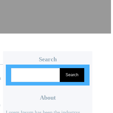
Search
S
Search
e
n
a
r
About
c
n
Lorem Ipsum has been the industrys
h