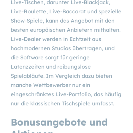
Live‑Tischen, darunter Live‑Blackjack,
Live‑Roulette, Live‑Baccarat und spezielle
Show‑Spiele, kann das Angebot mit den
besten europäischen Anbietern mithalten.
Live‑Dealer werden in Echtzeit aus
hochmodernen Studios übertragen, und
die Software sorgt für geringe
Latenzzeiten und reibungslose
Spielabläufe. Im Vergleich dazu bieten
manche Wettbewerber nur ein
eingeschränktes Live‑Portfolio, das häufig
nur die klassischen Tischspiele umfasst.
Bonusangebote und