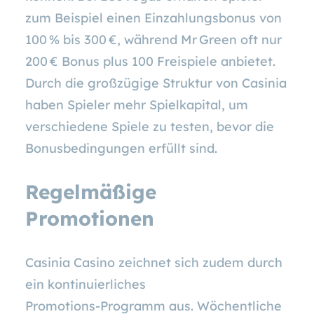
zum Beispiel einen Einzahlungsbonus von
100 % bis 300 €, während Mr Green oft nur
200 € Bonus plus 100 Freispiele anbietet.
Durch die großzügige Struktur von Casinia
haben Spieler mehr Spielkapital, um
verschiedene Spiele zu testen, bevor die
Bonusbedingungen erfüllt sind.
Regelmäßige
Promotionen
Casinia Casino zeichnet sich zudem durch
ein kontinuierliches
Promotions‑Programm aus. Wöchentliche