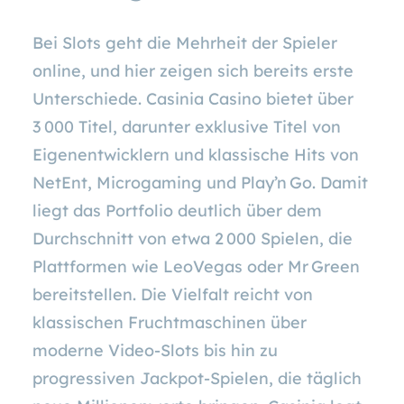
Bei Slots geht die Mehrheit der Spieler
online, und hier zeigen sich bereits erste
Unterschiede. Casinia Casino bietet über
3 000 Titel, darunter exklusive Titel von
Eigenentwicklern und klassische Hits von
NetEnt, Microgaming und Play’n Go. Damit
liegt das Portfolio deutlich über dem
Durchschnitt von etwa 2 000 Spielen, die
Plattformen wie LeoVegas oder Mr Green
bereitstellen. Die Vielfalt reicht von
klassischen Fruchtmaschinen über
moderne Video‑Slots bis hin zu
progressiven Jackpot‑Spielen, die täglich