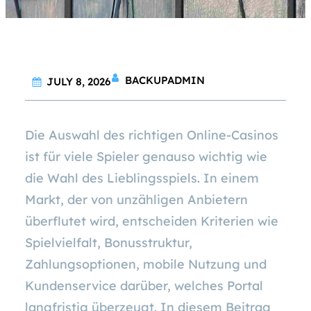
BACKUPADMIN
JULY 8, 2026
Die Auswahl des richtigen Online‑Casinos
ist für viele Spieler genauso wichtig wie
die Wahl des Lieblingsspiels. In einem
Markt, der von unzähligen Anbietern
überflutet wird, entscheiden Kriterien wie
Spielvielfalt, Bonusstruktur,
Zahlungsoptionen, mobile Nutzung und
Kundenservice darüber, welches Portal
langfristig überzeugt. In diesem Beitrag