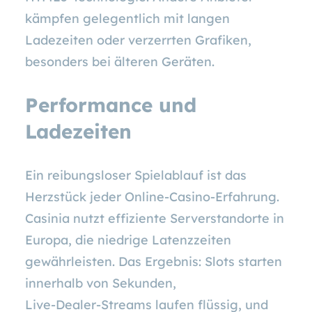
kämpfen gelegentlich mit langen
Ladezeiten oder verzerrten Grafiken,
besonders bei älteren Geräten.
Performance und
Ladezeiten
Ein reibungsloser Spielablauf ist das
Herzstück jeder Online‑Casino‑Erfahrung.
Casinia nutzt effiziente Serverstandorte in
Europa, die niedrige Latenzzeiten
gewährleisten. Das Ergebnis: Slots starten
innerhalb von Sekunden,
Live‑Dealer‑Streams laufen flüssig, und