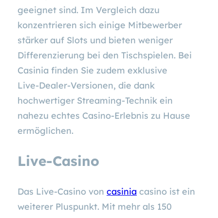
geeignet sind. Im Vergleich dazu
konzentrieren sich einige Mitbewerber
stärker auf Slots und bieten weniger
Differenzierung bei den Tischspielen. Bei
Casinia finden Sie zudem exklusive
Live‑Dealer‑Versionen, die dank
hochwertiger Streaming‑Technik ein
nahezu echtes Casino‑Erlebnis zu Hause
ermöglichen.
Live‑Casino
Das Live‑Casino von
casinia
casino ist ein
weiterer Pluspunkt. Mit mehr als 150