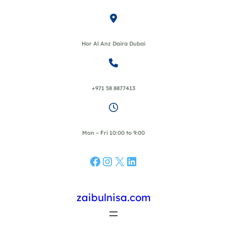
Skip
to
content
Hor Al Anz Daira Dubai
+971 58 8877413
Mon – Fri 10:00 to 9:00
Facebook
Instagram
X
LinkedIn
zaibulnisa.com