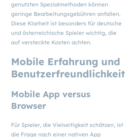
genutzten Spezialmethoden können
geringe Bearbeitungsgebühren anfallen.
Diese Klarheit ist besonders für deutsche
und österreichische Spieler wichtig, die
auf versteckte Kosten achten.
Mobile Erfahrung und
Benutzerfreundlichkeit
Mobile App versus
Browser
Für Spieler, die Vielseitigkeit schätzen, ist
die Frage nach einer nativen App