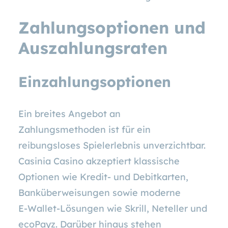
Zahlungsoptionen und
Auszahlungsraten
Einzahlungsoptionen
Ein breites Angebot an
Zahlungsmethoden ist für ein
reibungsloses Spielerlebnis unverzichtbar.
Casinia Casino akzeptiert klassische
Optionen wie Kredit‑ und Debitkarten,
Banküberweisungen sowie moderne
E‑Wallet‑Lösungen wie Skrill, Neteller und
ecoPayz. Darüber hinaus stehen