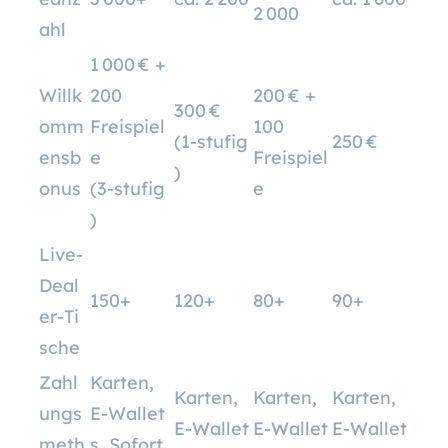
2 000
ahl
1 000 € +
Willk
200
200 € +
300 €
omm
Freispiel
100
(1‑stufig
250 €
ensb
e
Freispiel
)
onus
(3‑stufig
e
)
Live‑
Deal
150+
120+
80+
90+
er‑Ti
sche
Zahl
Karten,
Karten,
Karten,
Karten,
ungs
E‑Wallet
E‑Wallet
E‑Wallet
E‑Wallet
meth
s, Sofort,