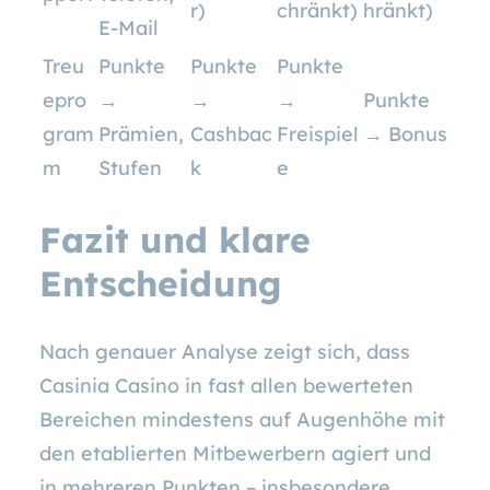
r)
chränkt)
hränkt)
E‑Mail
Treu
Punkte
Punkte
Punkte
epro
→
→
→
Punkte
gram
Prämien,
Cashbac
Freispiel
→ Bonus
m
Stufen
k
e
Fazit und klare
Entscheidung
Nach genauer Analyse zeigt sich, dass
Casinia Casino in fast allen bewerteten
Bereichen mindestens auf Augenhöhe mit
den etablierten Mitbewerbern agiert und
in mehreren Punkten – insbesondere