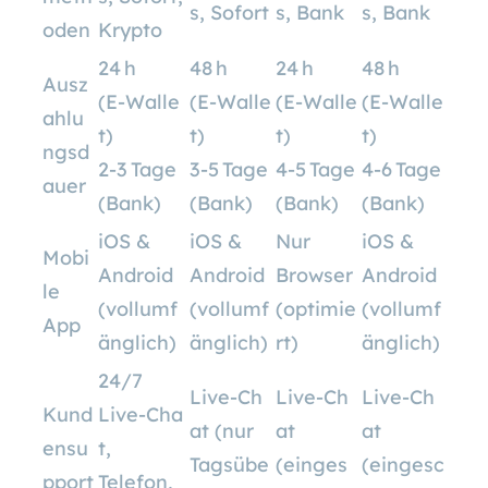
s, Sofort
s, Bank
s, Bank
oden
Krypto
24 h
48 h
24 h
48 h
Ausz
(E‑Walle
(E‑Walle
(E‑Walle
(E‑Walle
ahlu
t)
t)
t)
t)
ngsd
2‑3 Tage
3‑5 Tage
4‑5 Tage
4‑6 Tage
auer
(Bank)
(Bank)
(Bank)
(Bank)
iOS &
iOS &
Nur
iOS &
Mobi
Android
Android
Browser
Android
le
(vollumf
(vollumf
(optimie
(vollumf
App
änglich)
änglich)
rt)
änglich)
24/7
Live‑Ch
Live‑Ch
Live‑Ch
Kund
Live‑Cha
at (nur
at
at
ensu
t,
Tagsübe
(einges
(eingesc
pport
Telefon,