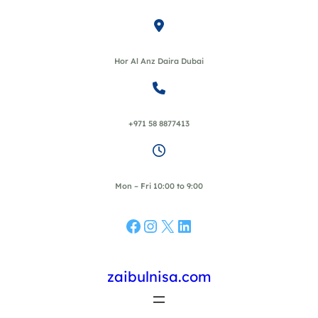
Skip
to
content
Hor Al Anz Daira Dubai
+971 58 8877413
Mon – Fri 10:00 to 9:00
Facebook
Instagram
X
LinkedIn
zaibulnisa.com