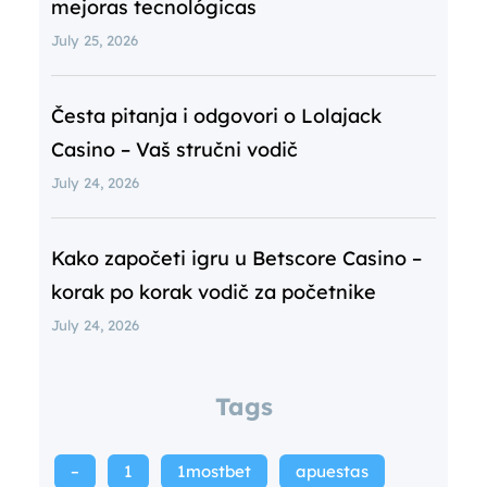
mejoras tecnológicas
July 25, 2026
Česta pitanja i odgovori o Lolajack
Casino – Vaš stručni vodič
July 24, 2026
Kako započeti igru u Betscore Casino –
korak po korak vodič za početnike
July 24, 2026
Tags
–
1
1mostbet
apuestas