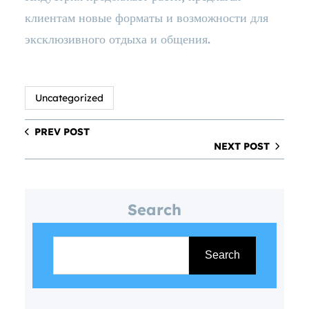
клиентам новые форматы и возможности для
эксклюзивного отдыха и общения.
Uncategorized
PREV POST
NEXT POST
Search
S
e
Search
a
r