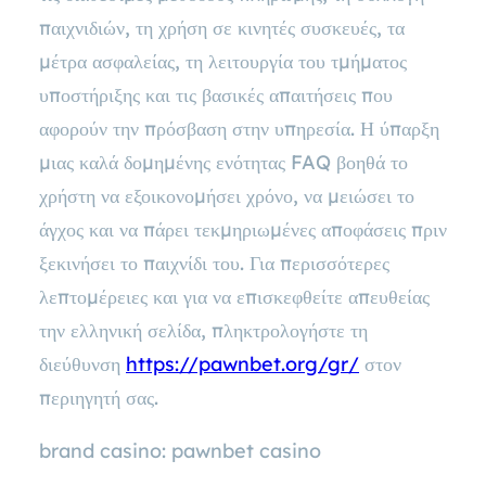
παιχνιδιών, τη χρήση σε κινητές συσκευές, τα
μέτρα ασφαλείας, τη λειτουργία του τμήματος
υποστήριξης και τις βασικές απαιτήσεις που
αφορούν την πρόσβαση στην υπηρεσία. Η ύπαρξη
μιας καλά δομημένης ενότητας FAQ βοηθά το
χρήστη να εξοικονομήσει χρόνο, να μειώσει το
άγχος και να πάρει τεκμηριωμένες αποφάσεις πριν
ξεκινήσει το παιχνίδι του. Για περισσότερες
λεπτομέρειες και για να επισκεφθείτε απευθείας
την ελληνική σελίδα, πληκτρολογήστε τη
διεύθυνση
https://pawnbet.org/gr/
στον
περιηγητή σας.
brand casino: pawnbet casino