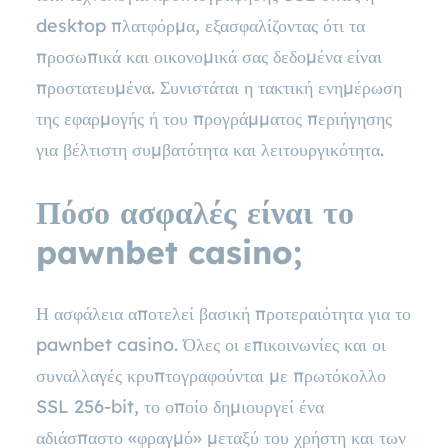
desktop πλατφόρμα, εξασφαλίζοντας ότι τα
προσωπικά και οικονομικά σας δεδομένα είναι
προστατευμένα. Συνιστάται η τακτική ενημέρωση
της εφαρμογής ή του προγράμματος περιήγησης
για βέλτιστη συμβατότητα και λειτουργικότητα.
Πόσο ασφαλές είναι το
pawnbet casino;
Η ασφάλεια αποτελεί βασική προτεραιότητα για το
pawnbet casino. Όλες οι επικοινωνίες και οι
συναλλαγές κρυπτογραφούνται με πρωτόκολλο
SSL 256‑bit, το οποίο δημιουργεί ένα
αδιάσπαστο «φραγμό» μεταξύ του χρήστη και των