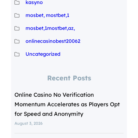
kasyno
mosbet, mostbet,1
mosbet,1mostbet,az,
onlinecasinobest20062
Uncategorized
Recent Posts
Online Casino No Verification
Momentum Accelerates as Players Opt
for Speed and Anonymity
August 3, 2026