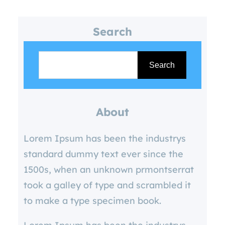
Search
S
e
Search
a
r
About
c
h
Lorem Ipsum has been the industrys
standard dummy text ever since the
1500s, when an unknown prmontserrat
took a galley of type and scrambled it
to make a type specimen book.