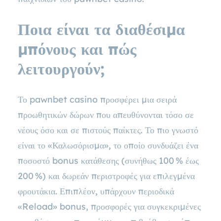
Ποια είναι τα διαθέσιμα
μπόνους και πώς
λειτουργούν;
Το pawnbet casino προσφέρει μια σειρά
προωθητικών δώρων που απευθύνονται τόσο σε
νέους όσο και σε πιστούς παίκτες. Το πιο γνωστό
είναι το «Καλωσόρισμα», το οποίο συνδυάζει ένα
ποσοστό bonus κατάθεσης (συνήθως 100 % έως
200 %) και δωρεάν περιστροφές για επιλεγμένα
φρουτάκια. Επιπλέον, υπάρχουν περιοδικά
«Reload» bonus, προσφορές για συγκεκριμένες