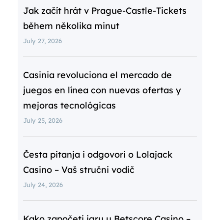
Jak začít hrát v Prague‑Castle‑Tickets
během několika minut
July 27, 2026
Casinia revoluciona el mercado de
juegos en línea con nuevas ofertas y
mejoras tecnológicas
July 25, 2026
Česta pitanja i odgovori o Lolajack
Casino – Vaš stručni vodič
July 24, 2026
Kako započeti igru u Betscore Casino –