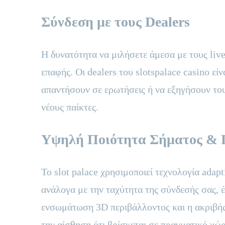
Σύνδεση με τους Dealers
Η δυνατότητα να μιλήσετε άμεσα με τους live
επαφής. Οι dealers του slotspalace casino εί
απαντήσουν σε ερωτήσεις ή να εξηγήσουν τους
νέους παίκτες.
Υψηλή Ποιότητα Σήματος & 
Το slot palace χρησιμοποιεί τεχνολογία adapt
ανάλογα με την ταχύτητα της σύνδεσής σας, 
ενσωμάτωση 3D περιβάλλοντος και η ακριβής 
την αίσθηση ότι βρίσκεται σε πραγματικό χώ