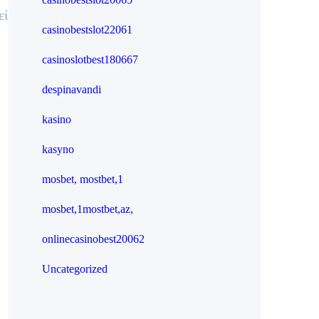
εί
casinobestslot22061
casinoslotbest180667
despinavandi
kasino
kasyno
mosbet, mostbet,1
mosbet,1mostbet,az,
onlinecasinobest20062
Uncategorized