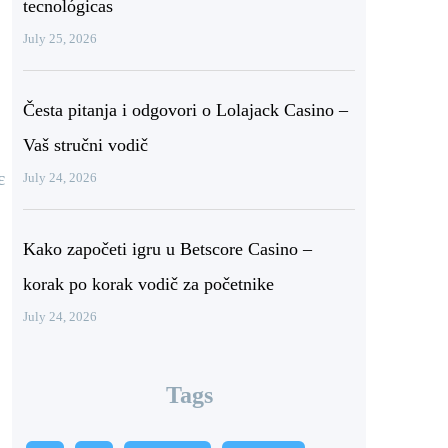
tecnológicas
July 25, 2026
Česta pitanja i odgovori o Lolajack Casino –
Vaš stručni vodič
ε
July 24, 2026
Kako započeti igru u Betscore Casino –
korak po korak vodič za početnike
July 24, 2026
Tags