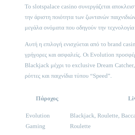
Το slotspalace casino συνεργάζεται αποκλεισ
την άριστη ποιότητα των ζωντανών παιχνιδιών
μεγάλα ονόματα που οδηγούν την τεχνολογία κ
Αυτή η επιλογή ενισχύεται από το brand casino
γρήγορες και ασφαλείς. Οι Evolution προσφέ
Blackjack μέχρι το exclusive Dream Catcher
ρόττες και παιχνίδια τύπου “Speed”.
Πάροχος
Li
Evolution
Blackjack, Roulette, Bacc
Gaming
Roulette