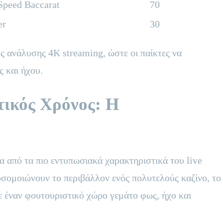
Speed Baccarat
70
er
30
 ανάλυσης 4K streaming, ώστε οι παίκτες να
 και ήχου.
ικός Χρόνος: Η
να από τα πιο εντυπωσιακά χαρακτηριστικά του live
σομοιώνουν το περιβάλλον ενός πολυτελούς καζίνο, το
σε έναν φουτουριστικό χώρο γεμάτο φως, ήχο και