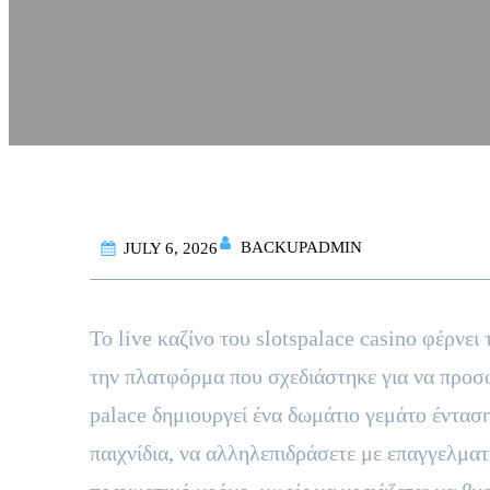
BACKUPADMIN
JULY 6, 2026
Το live καζίνο του slotspalace casino φέρνει
την πλατφόρμα που σχεδιάστηκε για να προσφ
palace δημιουργεί ένα δωμάτιο γεμάτο έντασ
παιχνίδια, να αλληλεπιδράσετε με επαγγελματί