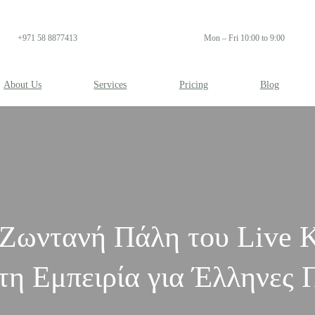
+971 58 8877413
Mon – Fri 10:00 to 9:00
About Us
Services
Pricing
Blog
 Ζωντανή Πάλη του Live Κ
η Εμπειρία για Έλληνες 