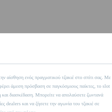
 την αίσθηση ενός πραγματικού τζακιέ στο σπίτι σας. Με
έρει άμεση πρόσβαση σε παγκόσμιους παίκτες, το slot
η και διασκέδαση. Μπορείτε να απολαύσετε ζωντανά
ες dealers και να ζήσετε την αγωνία του τζακιέ σε