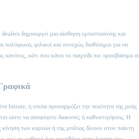
 dealers δημιουργεί μια αίσθηση εμπιστοσύνης και
ναι πολύφωνα, φιλικοί και συνεχώς διαθέσιμοι για να
 κανόνες, κάτι που κάνει το παιχνίδι πιο προσβάσιμο σ
Γραφικά
ive bitrate, η οποία προσαρμόζει την ποιότητα της ροής
έτσι ώστε να αποφύγετε διακοπές ή καθυστερήσεις. Η
κίνηση των καρτών ή της μπίλιας δίνουν στον παίκτη
ρο, ενώ το καθαρό ήχο προσθέτει στην ένταση του