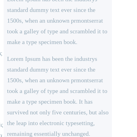
standard dummy text ever since the
1500s, when an unknown prmontserrat
took a galley of type and scrambled it to
make a type specimen book.
ς
Lorem Ipsum has been the industrys
standard dummy text ever since the
1500s, when an unknown prmontserrat
took a galley of type and scrambled it to
make a type specimen book. It has
survived not only five centuries, but also
the leap into electronic typesetting,
ές
remaining essentially unchanged.
α