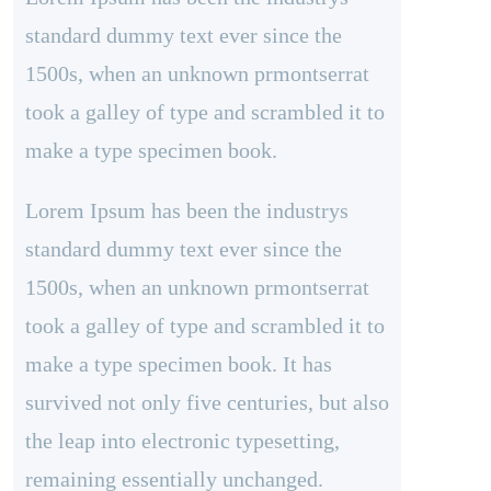
standard dummy text ever since the
1500s, when an unknown prmontserrat
took a galley of type and scrambled it to
make a type specimen book.
Lorem Ipsum has been the industrys
standard dummy text ever since the
1500s, when an unknown prmontserrat
took a galley of type and scrambled it to
make a type specimen book. It has
survived not only five centuries, but also
the leap into electronic typesetting,
remaining essentially unchanged.