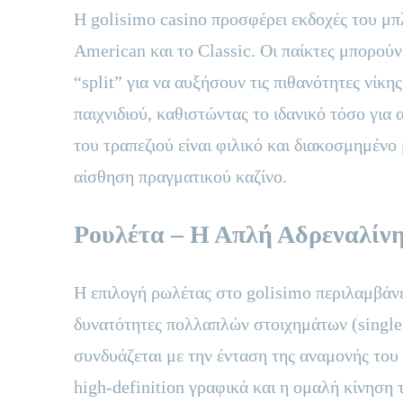
Η golisimo casino προσφέρει εκδοχές του μπ
American και το Classic. Οι παίκτες μπορούν
“split” για να αυξήσουν τις πιθανότητες νίκ
παιχνιδιού, καθιστώντας το ιδανικό τόσο για 
του τραπεζιού είναι φιλικό και διακοσμημέν
αίσθηση πραγματικού καζίνο.
Ρουλέτα – Η Απλή Αδρεναλίν
Η επιλογή ρωλέτας στο golisimo περιλαμβάνε
δυνατότητες πολλαπλών στοιχημάτων (single, s
συνδυάζεται με την ένταση της αναμονής του
high‑definition γραφικά και η ομαλή κίνηση 