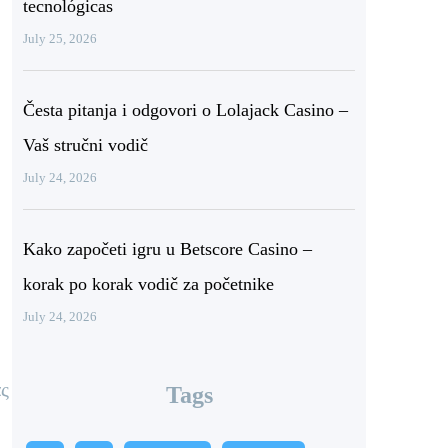
tecnológicas
July 25, 2026
Česta pitanja i odgovori o Lolajack Casino –
Vaš stručni vodič
July 24, 2026
Kako započeti igru u Betscore Casino –
korak po korak vodič za početnike
July 24, 2026
ας
Tags