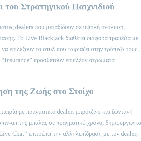
ρι του Στρατηγικού Παιχνιδιού
ματίες dealers που μεταδίδουν σε υψηλή ανάλυση,
σης. Το Live Blackjack διαθέτει διάφορα τραπέζια με
 να επιλέξουν το στυλ που ταιριάζει στην τράπεζά τους.
α “Insurance” προσθέτουν επιπλέον στρώματα
ηση της Ζωής στο Στοίχο
πειρία με πραγματικό dealer, μπρότζινο και ζωντανή
σπιν-απ της μπάλας σε πραγματικό χρόνο, δημιουργώντ
Live Chat” επιτρέπει την αλληλεπίδραση με τον dealer,