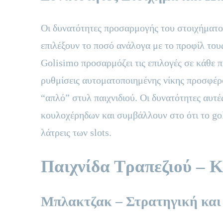
Οι δυνατότητες προσαρμογής του στοιχήματος 
επιλέξουν το ποσό ανάλογα με το προφίλ τους
Golisimo προσαρμόζει τις επιλογές σε κάθε π
ρυθμίσεις αυτοματοποιημένης νίκης προσφέρο
“απλό” στυλ παιχνιδιού. Οι δυνατότητες αυτέ
κουλοχέρηδων και συμβάλλουν στο ότι το gol
λάτρεις των slots.
Παιχνίδα Τραπεζιού – 
Μπλακτζακ – Στρατηγική κα