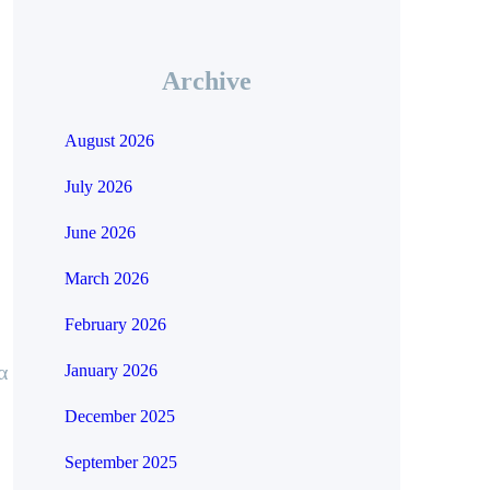
Archive
August 2026
July 2026
June 2026
March 2026
February 2026
α
January 2026
December 2025
September 2025