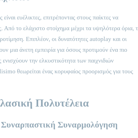
είναι ευέλικτες, επιτρέποντας στους παίκτες να
. Από το ελάχιστο στοίχημα μέχρι τα υψηλότερα όρια, 
ροτίμηση. Επιπλέον, οι δυνατότητες autoplay και οι
υν μια άνετη εμπειρία για όσους προτιμούν ένα πιο
ς ενισχύουν την ελκυστικότητα των παιχνιδιών
isimo θεωρείται ένας κορυφαίος προορισμός για τους
Κλασική Πολυτέλεια
ι Συναρπαστική Συναρμολόγηση