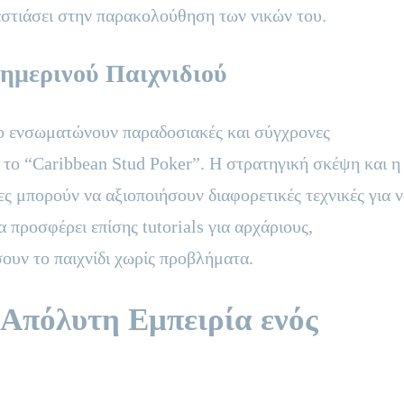
 εστιάσει στην παρακολούθηση των νικών του.
ημερινού Παιχνιδιού
no ενσωματώνουν παραδοσιακές και σύγχρονες
 το “Caribbean Stud Poker”. Η στρατηγική σκέψη και η
ες μπορούν να αξιοποιήσουν διαφορετικές τεχνικές για 
προσφέρει επίσης tutorials για αρχάριους,
ουν το παιχνίδι χωρίς προβλήματα.
 Απόλυτη Εμπειρία ενός