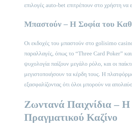
επιλογές auto‑bet επιτρέπουν στο χρήστη να
Μπαστούν – Η Σοφία του Καθ
Οι εκδοχές του μπαστούν στο golisimo casi
παραλλαγές, όπως το “Three Card Poker” και
ψυχολογία παίζουν μεγάλο ρόλο, και οι παίκτ
μεγιστοποιήσουν τα κέρδη τους. Η πλατφόρμα 
εξασφαλίζοντας ότι όλοι μπορούν να απολαύσ
Ζωντανά Παιχνίδια – Η
Πραγματικού Καζίνο