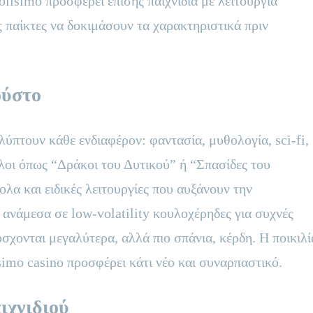
olisimo προσφέρει επίσης παιχνίδια με λειτουργία
 παίκτες να δοκιμάσουν τα χαρακτηριστικά πριν
ούστο
ύπτουν κάθε ενδιαφέρον: φαντασία, μυθολογία, sci‑fi,
τλοι όπως “Δράκοι του Δυτικού” ή “Σπασίδες του
α και ειδικές λειτουργίες που αυξάνουν την
 ανάμεσα σε low‑volatility κουλοχέρηδες για συχνές
πόσχονται μεγαλύτερα, αλλά πιο σπάνια, κέρδη. Η ποικιλί
simo casino προσφέρει κάτι νέο και συναρπαστικό.
ιχνιδιού