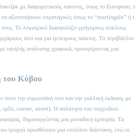
λακτζακ με διαφορετικούς κανόνες, όπως το European, 
 να αξιοποιήσουν στρατηγικές όπως το “martingale” ή 
ης τους. Το λογισμικό διασφαλίζει γρήγορους κύκλους
αρχάριους όσο και για έμπειρους παίκτες. Το περιβάλλον
ο με υψηλής ανάλυσης γραφικά, προσφέροντας μια
η του Κύβου
ι τόσο την ευρωπαϊκή όσο και την γαλλική έκδοση, με
plit, corner, street). Η απλότητα του παιχνιδιού
 σφαίρας, δημιουργώντας μια μοναδική εμπειρία. Τα
του τροχού προσθέτουν μια επιπλέον διάσταση, ενώ οι