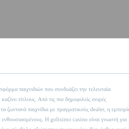
τφόρμα παιχνιδιών που συνδυάζει την τελευταία
καζίνο τίτλους. Από τις πιο δημοφιλείς σειρές
τα ζωντανά παιχνίδια με πραγματικούς dealer, η εμπειρί
ς ενθουσιασμένους. Η golisimo casino είναι γνωστή για